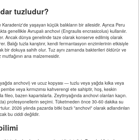
dar tuzludur?
Karadeniz'de yaşayan küçük balıkların bir ailesidir. Ayrıca Peru
ta genellikle Avrupalı anchovi (Engraulis encrasicolus) kullanılır.
nzer. Ancak dünya genelinde taze olarak konserve edilmiş olarak
r. Balığı tuzla karıştırır, kendi fermantasyon enzimlerinin etkisiyle
ak bir dokuya sahih olur. Tuz aynı zamanda bakterileri öldürür ve
iz mutfağının ana malzemesidir.
a yağda anchovi) ve ucuz kopyası — tuzlu veya yağda kılka veya
f pembe veya kırmızımsı kahverengi ete sahiptir, hoş, keskin
a fileo, bazen kaparislarla. Zeytinyağında anchovi olanları kaçın.
ta) profesyonellerin seçimi. Tüketmeden önce 30-60 dakika su
ulur. 2026 yılında pazarda bitki bazlı "anchovi" olarak adlandırılan
ak bu ciddi değildir.
bilimi