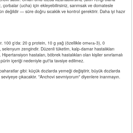
, çorbalar (ucha) için ekleyebilirsiniz, sarımsak ve domatesle
n değildir — süre doğru sıcaklık ve kontrol gerektirir. Daha iyi hazır
r. 100 g'da: 20 g protein, 10 g yağ (özellikle omега-3), 0
, selenyum zengindir. Düzenli tüketim, kalp-damar hastalıkları
 Hipertansiyon hastaları, böbrek hastalıkları olan kişiler sınırlamalı
ek pürin içeriği nedeniyle gut'ta tavsiye edilmez.
 baharatlar gibi: küçük dozlarda yemeği değiştirir, büyük dozlarda
ir seviyeye çıkacaktır. "Anchovi sevmiyorum" diyenlere inanmayın.