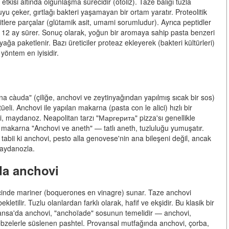
tkisi altında olgunlaşma sürecidir (otoliz). Taze balığı tuzla
suyu çeker, gırtlağı bakteri yaşamayan bir ortam yaratır. Proteolitik
asitlere parçalar (glütamik asit, umami sorumludur). Ayrıca peptidler
 ila 12 ay sürer. Sonuç olarak, yoğun bir aromaya sahip pasta benzeri
yağa paketlenir. Bazı üreticiler proteaz ekleyerek (bakteri kültürleri)
yöntem en iyisidir.
bagna càuda" (çiliğe, anchovi ve zeytinyağından yapılmış sıcak bir sos)
li. Anchovi ile yapılan makarna (pasta con le alici) hızlı bir
i, maydanoz. Neapolitan tarzı "Маргерита" pizza'sı genellikle
n makarna "Anchovi ve aneth" — tatlı aneth, tuzluluğu yumuşatır.
tabii ki anchovi, pesto alla genovese'nin ana bileşeni değil, ancak
maydanozla.
da anchovi
 içinde mariner (boquerones en vinagre) sunar. Taze anchovi
etilir. Tuzlu olanlardan farklı olarak, hafif ve ekşidir. Bu klasik bir
. Fransa'da anchovi, "anchoïade" sosunun temelidir — anchovi,
ebzelerle süslenen pashtel. Provansal mutfağında anchovi, çorba,