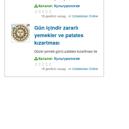
Каталог:
Культурология
18 дней(я) назад
·
от
Uzbekistan Online
Gün içindir zararlı
yemekler ve patates
kızartması
Güzel yemek günü patates kızartması ile
Каталог:
Культурология
18 дней(я) назад
·
от
Uzbekistan Online