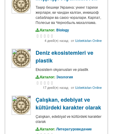
Тақир бешиқи Украина: унинг тарихи
жерлари, ки чандан калган, инкишоф
сабаблари ва сакзо чоралари. Карпат,
Полесье ва Чернобыль махаллама.
Каталог:
Biology
4 дней(я) назад
·
от
Uzbekistan Online
Deniz ekosistemleri ve
plastik
Ekosistem okyanusları ve plastik
Каталог:
Экология
17 дней(я) назад
·
от
Uzbekistan Online
Çalışkan, edebiyat ve
kültürdeki karakter olarak
Çalışkan, edebiyat ve kültürdeki karakter
olarak
Каталог:
Литературоведение