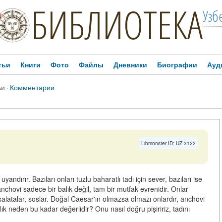
БИБЛИОТЕКА
Узб
!
тьи
Книги
Фото
Файлы
Дневники
Биографии
Ауд
ьи
·
Комментарии
Libmonster ID: UZ-3122
andırır. Bazıları onları tuzlu baharatlı tadı için sever, bazıları ise
anchovi sadece bir balık değil, tam bir mutfak evrenidir. Onlar
latalar, soslar. Doğal Caesar'ın olmazsa olmazı onlardır, anchovi
lık neden bu kadar değerlidir? Onu nasıl doğru pişiririz, tadını