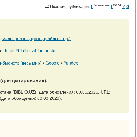
Узбекистан
World
Похожие публикации:
L
L
Y
G
риалы (статьи, фото, файлы и пр.)
ре:
https://biblio.uz/Libmonster
ибмонстр (весь мир)
•
Google
•
Yandex
(для цитирования):
кистана (BIBLIO.UZ). Дата обновления: 09.06.2026. URL:
ne (дата обращения: 08.08.2026).