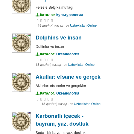
Felsefe Belçika mutfağı
Каталог:
Культурология
18 дней(я) назад
·
от
Uzbekistan Online
Dolphins ve insan
Delfinler ve insan
Каталог:
Океанология
18 дней(я) назад
·
от
Uzbekistan Online
Akullar: efsane ve gerçek
Aklarlar: efsaneler ve gerçekler
Каталог:
Океанология
18 дней(я) назад
·
от
Uzbekistan Online
Karbonatlı içecek -
bayram, yaz, dostluk
Soda - bir bayram, yaz, dostluk