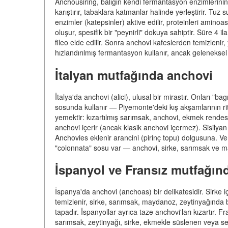
Anchousiring, balığın kendi fermantasyon enzimlerinin e
karıştırır, tabaklara katmanlar halinde yerleştirir. Tuz 
enzimler (katepsinler) aktive edilir, proteinleri amino
oluşur, spesifik bir "peynirli" dokuya sahiptir. Süre 4
fileo elde edilir. Sonra anchovi kafeslerden temizlenir, 
hızlandırılmış fermantasyon kullanır, ancak geleneksel 
İtalyan mutfağında anchovi
İtalya'da anchovi (alici), ulusal bir mirastır. Onları "
sosunda kullanır — Piyemonte'deki kış akşamlarının ritüe
yemektir: kızartılmış sarımsak, anchovi, ekmek rendes
anchovi içerir (ancak klasik anchovi içermez). Sisilya
Anchovies eklenir arancini (pirinç topu) dolgusuna. Ve 
"colonnata" sosu var — anchovi, sirke, sarımsak ve 
İspanyol ve Fransız mutfağın
İspanya'da anchovi (anchoas) bir delikatesidir. Sirke
temizlenir, sirke, sarımsak, maydanoz, zeytinyağında bekl
tapadır. İspanyollar ayrıca taze anchovi'ları kızartır
sarımsak, zeytinyağı, sirke, ekmekle süslenen veya s