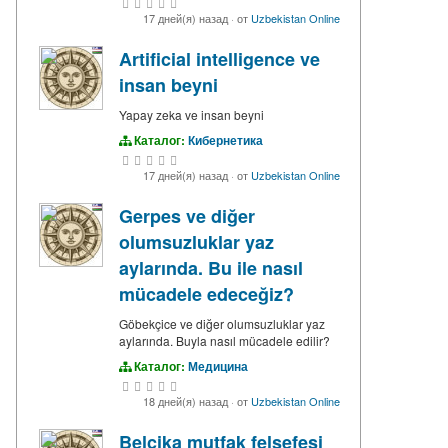
17 дней(я) назад
·
от
Uzbekistan Online
Artificial intelligence ve
insan beyni
Yapay zeka ve insan beyni
Каталог:
Кибернетика
17 дней(я) назад
·
от
Uzbekistan Online
Gerpes ve diğer
olumsuzluklar yaz
aylarında. Bu ile nasıl
mücadele edeceğiz?
Göbekçice ve diğer olumsuzluklar yaz
aylarında. Buyla nasıl mücadele edilir?
Каталог:
Медицина
18 дней(я) назад
·
от
Uzbekistan Online
Belçika mutfak felsefesi