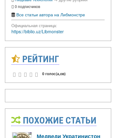
0 подписчиков
Все статьи автора на Либмонстре
Официальная страница:
https://biblio.uz/Libmonster
РЕЙТИНГ
0 голос(а,ов)
ПОХОЖИЕ СТАТЬИ
Медведи Укратинистон