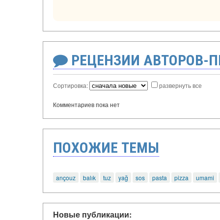
РЕЦЕНЗИИ АВТОРОВ-
Сортировка:
развернуть все
Комментариев пока нет
ПОХОЖИЕ ТЕМЫ
ançouz
balık
tuz
yağ
sos
pasta
pizza
umami
Новые публикации: