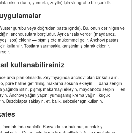
alata nisua (tuna, yumurta, zeytin) için vinagrette bileşenidir.
 uygulamalar
 Wuster şurubu veya doğrudan pasta içinde). Bu, onun derinliğini ve
msızlığını anchousulara borçludur. Ayrıca "sals verde" (maydanoz,
 yeşil sos) eklenir — pişmiş ete mükemmel gelir. Anchovi pastası
 kullanılır. Tostlara sarımsakla karıştırılmış olarak eklenir.
rıdır.
ıl kullanabilirsiniz
e arka plan olmalıdır. Zeytinyağında anchovi olan bir kutu alın.
ileo, püre haline getirilmiş, makarna sosuna ekleyin — daha zengin
rema yağında ısıtın, pişmiş makarnayı ekleyin, maydanozu serpin — en
kleyin. Anchovi yağını yapın: yumuşamış krema yağını, küçük
. Buzdolapta saklayın, et, balık, sebzeler için kullanın.
kates
ince bir tada sahiptir. Rusya'da zor bulunur, ancak kıyı
vi satılır. Onları unlu tozda kızartabilirsiniz (altın rengi olana