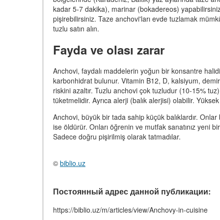
kadar 5-7 dakika), marinar (bokadereos) yapabilirsiniz
pişirebilirsiniz. Taze anchovi'ları evde tuzlamak mümkü
tuzlu satın alın.
Fayda ve olası zarar
Anchovi, faydalı maddelerin yoğun bir konsantre halidi
karbonhidrat bulunur. Vitamin B12, D, kalsiyum, demir
riskini azaltır. Tuzlu anchovi çok tuzludur (10-15% tuz).
tüketmelidir. Ayrıca alerji (balık alerjisi) olabilir. Yüks
Anchovi, büyük bir tada sahip küçük balıklardır. Onlar
ise öldürür. Onları öğrenin ve mutfak sanatınız yeni b
Sadece doğru pişirilmiş olarak tatmadılar.
©
biblio.uz
Постоянный адрес данной публикации:
https://biblio.uz/m/articles/view/Anchovy-in-cuisine