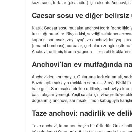
kuzu sosu, turtalar (pisaladier) için eklenir. Anchovi, s
Caesar sosu ve diğer belirsiz
Klasik Caesar sosu mutlaka anchovi içerir (genellikle
tuzluluğunu artırır. Birçok kişi, sevdiği salatanın acı
kaparis, sarımsak, zeytinyağı ve anchovi'den yapılmış
(umami bombası), çorbalar, çorbalara zenginleştirme için
Anchovi, eritilmiş krema yağında — lezzetli krukların sır
Anchovi'ları ev mutfağında nas
Anchovi'den korkmayın. Onlar ana tadı olmamalı, sadec
Buzdolapta saklayın (açtıktan sonra — 3 ay). Bir-iki f
hale gelir. Sarımsakla birlikte eritilmiş anchovi'yu k
basit akşam yemeği. Yeşil salata için vinagrette'ye e
doğranmış anchovi, sarımsak, limon kabuğuyla karıştırın
Taze anchovi: nadirlik ve deli
Taze anchovi, tamamen başka bir üründür. Onlar hafif, 
bölgelerinde (Karadeniz, Baltık) yaz aylarında taze ancho