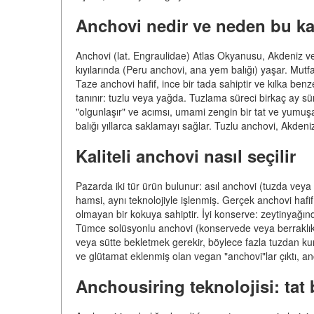
Anchovi nedir ve neden bu ka
Anchovi (lat. Engraulidae) Atlas Okyanusu, Akdeniz ve 
kıyılarında (Peru anchovi, ana yem balığı) yaşar. Mutfak
Taze anchovi hafif, ince bir tada sahiptir ve kılka be
tanınır: tuzlu veya yağda. Tuzlama süreci birkaç ay süre
"olgunlaşır" ve acımsı, umami zengin bir tat ve yumuş
balığı yıllarca saklamayı sağlar. Tuzlu anchovi, Akden
Kaliteli anchovi nasıl seçilir
Pazarda iki tür ürün bulunur: asıl anchovi (tuzda vey
hamsi, aynı teknolojiyle işlenmiş. Gerçek anchovi hafi
olmayan bir kokuya sahiptir. İyi konserve: zeytinyağınd
Tümce solüsyonlu anchovi (konservede veya berraklık
veya sütte bekletmek gerekir, böylece fazla tuzdan kurt
ve glütamat eklenmiş olan vegan "anchovi"lar çıktı, anc
Anchousiring teknolojisi: tat 