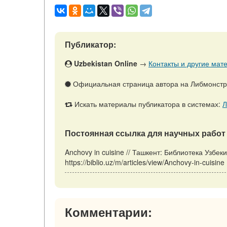
Публикатор:
Uzbekistan Online
→
Контакты и другие мате
Официальная страница автора на Либмонст
Искать материалы публикатора в системах:
Л
Постоянная ссылка для научных работ 
Anchovy in cuisine // Ташкент: Библиотека Узбе
https://biblio.uz/m/articles/view/Anchovy-in-cuisi
Комментарии: