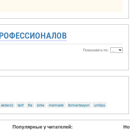
ПРОФЕССИОНАЛОВ
Показывать по:
akdeniz
tarif
file
sirke
marinade
fermantasyon
umбра
Популярные у читателей:
Но