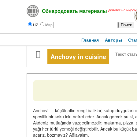
делитесь с миром
Обнародовать материалы
UZ
Мир
Главная
Авторы
Ста
Текст стат
Anchovy in cuisine
Anchovi — küçük altın rengi balıklar, kutup duygularını uy
spesifik bir koku için nefret eder. Ancak gerçek şu ki, 
Akdeniz mutfağında vazgeçilmezdir: makarna, pizza, sa
yağı her türlü yemeği değiştirebilir. Ancak bu küçük ba
açarız, bozmayız? Ağlayalım.