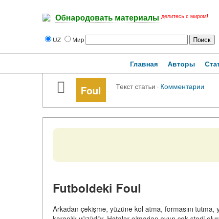
делитесь с миром!
Обнародовать материалы
UZ
Мир
Главная
Авторы
Ста
Текст статьи
·
Комментарии
Foul
Futboldeki Foul
Arkadan çekişme, yüzüne kol atma, formasını tutma, y
karanlık yüzüdür. Hatalar olmadan oyun çok steril olurd