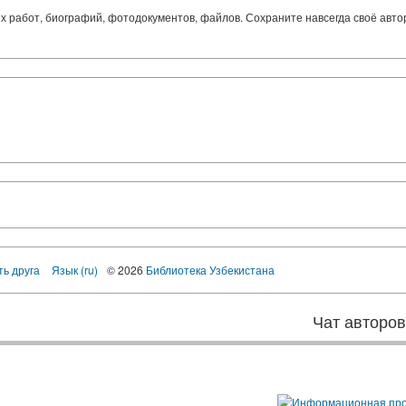
ких работ, биографий, фотодокументов, файлов. Сохраните навсегда своё авт
ть друга
Язык (ru)
© 2026
Библиотека Узбекистана
Чат авторо
ы