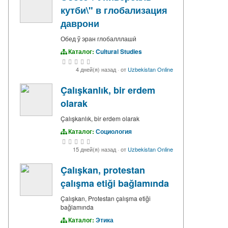
кутби\" в глобализация
даврони
Обед ў эран глобалллашӣ
Каталог:
Cultural Studies
4 дней(я) назад
·
от
Uzbekistan Online
Çalışkanlık, bir erdem
olarak
Çalışkanlık, bir erdem olarak
Каталог:
Социология
15 дней(я) назад
·
от
Uzbekistan Online
Çalışkan, protestan
çalışma etiği bağlamında
Çalışkan, Protestan çalışma etiği
bağlamında
Каталог:
Этика