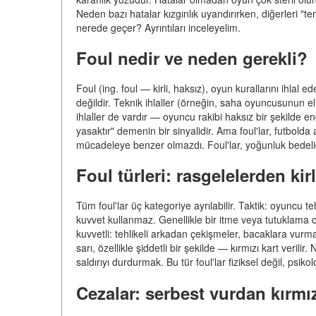
Neden bazı hatalar kızgınlık uyandırırken, diğerleri "te
nerede geçer? Ayrıntıları inceleyelim.
Foul nedir ve neden gerekli?
Foul (ing. foul — kirli, haksız), oyun kurallarını ihlal e
değildir. Teknik ihlaller (örneğin, saha oyuncusunun e
ihlaller de vardır — oyuncu rakibi haksız bir şekilde en
yasaktır" demenin bir sinyalidir. Ama foul'lar, futbold
mücadeleye benzer olmazdı. Foul'lar, yoğunluk bedelid
Foul türleri: rasgelelerden kir
Tüm foul'lar üç kategoriye ayrılabilir. Taktik: oyuncu teh
kuvvet kullanmaz. Genellikle bir itme veya tutuklama olu
kuvvetli: tehlikeli arkadan çekişmeler, bacaklara vurmak
sarı, özellikle şiddetli bir şekilde — kırmızı kart veri
saldırıyı durdurmak. Bu tür foul'lar fiziksel değil, psiko
Cezalar: serbest vurdan kırmız