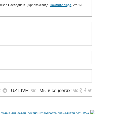
орское Наследие в цифровом виде.
Нажмите сюда
, чтобы
в:
UZ LIVE:
Мы в соцсетях: