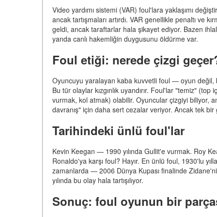
Video yardımı sistemi (VAR) foul'lara yaklaşımı değiştird
ancak tartışmaları artırdı. VAR genellikle penaltı ve k
geldi, ancak taraftarlar hala şikayet ediyor. Bazen ihlal
yanda canlı hakemliğin duygusunu öldürme var.
Foul etiği: nerede çizgi geçer
Oyuncuyu yaralayan kaba kuvvetli foul — oyun değil, 
Bu tür olaylar kızgınlık uyandırır. Foul'lar "temiz" (to
vurmak, kol atmak) olabilir. Oyuncular çizgiyi biliyor, 
davranış" için daha sert cezalar veriyor. Ancak tek bir
Tarihindeki ünlü foul'lar
Kevin Keegan — 1990 yılında Gullit'e vurmak. Roy Ke
Ronaldo'ya karşı foul? Hayır. En ünlü foul, 1930'lu yı
zamanlarda — 2006 Dünya Kupası finalinde Zidane'ni
yılında bu olay hala tartışılıyor.
Sonuç: foul oyunun bir parça