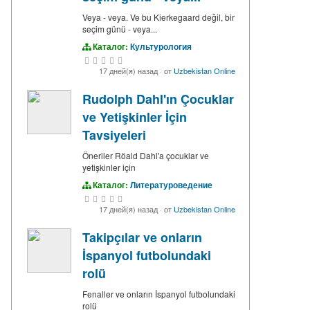
Veya - veya. Ve bu Kierkegaard değil, bir
seçim günü - veya...
Каталог:
Культурология
17 дней(я) назад
·
от
Uzbekistan Online
Rudolph Dahl'ın Çocuklar
ve Yetişkinler İçin
Tavsiyeleri
Öneriler Röald Dahl'a çocuklar ve
yetişkinler için
Каталог:
Литературоведение
17 дней(я) назад
·
от
Uzbekistan Online
Takipçılar ve onların
İspanyol futbolundaki
rolü
Fenaller ve onların İspanyol futbolundaki
rolü