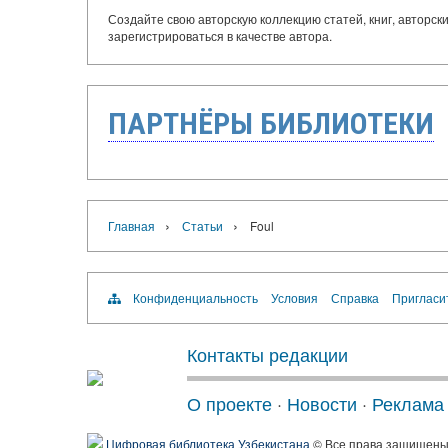
Создайте свою авторскую коллекцию статей, книг, авторс
зарегистрироваться в качестве автора.
ПАРТНЁРЫ БИБЛИОТЕКИ
›
›
Главная
Статьи
Foul
Конфиденциальность
Условия
Справка
Пригласи
Контакты редакции
О проекте
·
Новости
·
Реклама
Цифровая библиотека Узбекистана
© Все права защищен