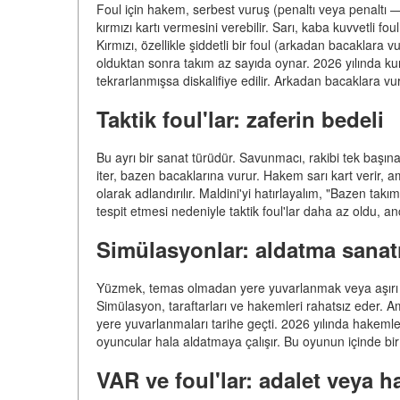
Foul için hakem, serbest vuruş (penaltı veya penaltı —
kırmızı kartı vermesini verebilir. Sarı, kaba kuvvetli foul
Kırmızı, özellikle şiddetli bir foul (arkadan bacaklara v
olduktan sonra takım az sayıda oynar. 2026 yılında kura
tekrarlanmışsa diskalifiye edilir. Arkadan bacaklara v
Taktik foul'lar: zaferin bedeli
Bu ayrı bir sanat türüdür. Savunmacı, rakibi tek başına 
iter, bazen bacaklarına vurur. Hakem sarı kart verir, am
olarak adlandırılır. Maldini'yi hatırlayalım, "Bazen takı
tespit etmesi nedeniyle taktik foul'lar daha az oldu, a
Simülasyonlar: aldatma sanat
Yüzmek, temas olmadan yere yuvarlanmak veya aşırı 
Simülasyon, taraftarları ve hakemleri rahatsız eder. A
yere yuvarlanmaları tarihe geçti. 2026 yılında hakemler
oyuncular hala aldatmaya çalışır. Bu oyunun içinde bir 
VAR ve foul'lar: adalet veya h