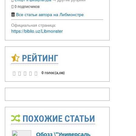
0 подписчиков
Все статьи автора на Либмонстре
Официальная страница:
https://biblio.uz/Libmonster
РЕЙТИНГ
0 голос(а,ов)
ПОХОЖИЕ СТАТЬИ
Обозз \"Универсаль