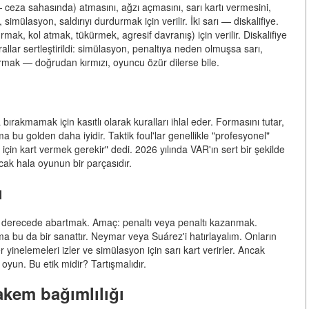
 ceza sahasında) atmasını, ağzı açmasını, sarı kartı vermesini,
, simülasyon, saldırıyı durdurmak için verilir. İki sarı — diskalifiye.
urmak, kol atmak, tükürmek, agresif davranış) için verilir. Diskalifiye
llar sertleştirildi: simülasyon, penaltıya neden olmuşsa sarı,
urmak — doğrudan kırmızı, oyuncu özür dilerse bile.
bırakmamak için kasıtlı olarak kuralları ihlal eder. Formasını tutar,
a bu golden daha iyidir. Taktik foul'lar genellikle "profesyonel"
m için kart vermek gerekir" dedi. 2026 yılında VAR'ın sert bir şekilde
ncak hala oyunun bir parçasıdır.
ı
derecede abartmak. Amaç: penaltı veya penaltı kazanmak.
ma bu da bir sanattır. Neymar veya Suárez'i hatırlayalım. Onların
 yinelemeleri izler ve simülasyon için sarı kart verirler. Ancak
oyun. Bu etik midir? Tartışmalıdır.
akem bağımlılığı