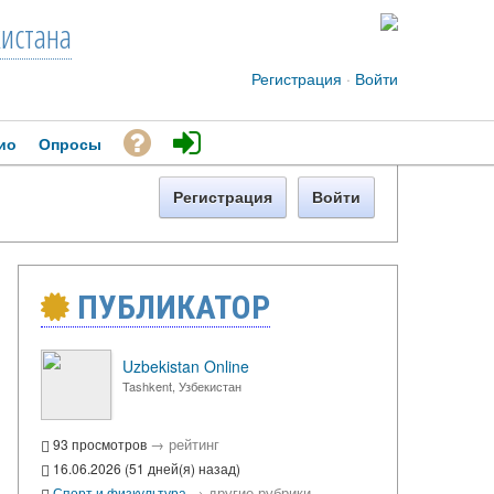
кистана
Регистрация
·
Войти
ио
Опросы
Регистрация
Войти
ПУБЛИКАТОР
Uzbekistan Online
Tashkent, Узбекистан
→
рейтинг
93 просмотров
16.06.2026 (51 дней(я) назад)
→
другие рубрики
Спорт и физкультура