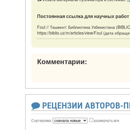
Постоянная ссылка для научных работ 
Foul // Ташкент: Библиотека Узбекистана (BIBLI
https://biblio.uz/m/articles/view/Foul (дата обращ
Комментарии:
РЕЦЕНЗИИ АВТОРОВ-
Сортировка:
развернуть все