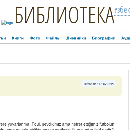
БИБЛИОТЕКА
Узбе
тьи
Книги
Фото
Файлы
Дневники
Биографии
Ауд
Libmonster ID: UZ-3229
ere yuvarlanma. Foul, sevdikimiz ama nefret ettiğimiz futbolun
u, ama onlarla birlikte bazen sertleşir. Kurala göre foul nedir?