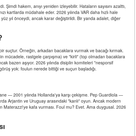
i. Şimdi hakem, anıyı yeniden izleyebilir. Hataların sayısını azalttı,
ırmızı kartlarda müdahale eder. 2026 yılında VAR daha hızlı hale
 yüz yıl önceydi, ancak karar değiştirildi. Bir yanda adalet, diğer
?
bir suçtur. Örneğin, arkadan bacaklara vurmak ve bacağı kırmak.
p için mücadele, rastgele çarpışma) ve "kirli" (top olmadan bacaklara
ancak bazen aşıyor. 2026 yılında disiplin komiteleri "nesporsif
 görüş yok: foulun nerede bittiği ve suçun başladığı.
ane — 2001 yılında Hollanda'ya karşı çekişme. Pep Guardiola —
llarda Arjantin ve Uruguay arasındaki "kanlı" oyun. Ancak modern
n Materazzi'ye kafa vurması. Foul mu? Evet. Ama duygusal. 2026
sı