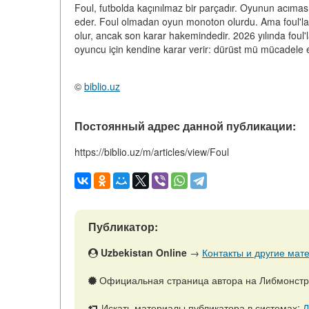
Foul, futbolda kaçınılmaz bir parçadır. Oyunun acımasız
eder. Foul olmadan oyun monoton olurdu. Ama foul'lar
olur, ancak son karar hakemindedir. 2026 yılında foul'l
oyuncu için kendine karar verir: dürüst mü mücadele 
©
biblio.uz
Постоянный адрес данной публикации:
https://biblio.uz/m/articles/view/Foul
Публикатор:
Uzbekistan Online
→
Контакты и другие мате
Официальная страница автора на Либмонст
Искать материалы публикатора в системах:
Л