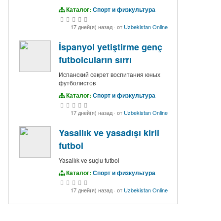
Каталог:
Спорт и физкультура
17 дней(я) назад
·
от
Uzbekistan Online
İspanyol yetiştirme genç
futbolcuların sırrı
Испанский секрет воспитания юных
футболистов
Каталог:
Спорт и физкультура
17 дней(я) назад
·
от
Uzbekistan Online
Yasallık ve yasadışı kirli
futbol
Yasallık ve suçlu futbol
Каталог:
Спорт и физкультура
17 дней(я) назад
·
от
Uzbekistan Online