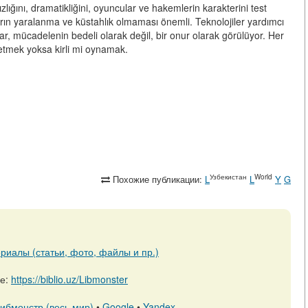
lığını, dramatikliğini, oyuncular ve hakemlerin karakterini test
ın yaralanma ve küstahlık olmaması önemli. Teknolojiler yardımcı
ar, mücadelenin bedeli olarak değil, bir onur olarak görülüyor. Her
etmek yoksa kirli mi oynamak.
Узбекистан
World
Похожие публикации:
L
L
Y
G
риалы (статьи, фото, файлы и пр.)
ре:
https://biblio.uz/Libmonster
ибмонстр (весь мир)
•
Google
•
Yandex