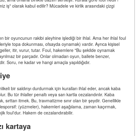
miz iş" olarak kabul edilir? Mücadele ve kirlik arasındaki çizgi
den bir oyuncunun rakibi aleyhine işlediği bir ihlal. Ama her ihlal foul
lleriyle topa dokunması, ofsayda oynamak) vardır. Ayrıca kişisel
geller, itir, vurur, tutar. Foul, hakemlere "Bu şekilde oynamak
a ayrılmaz bir parçadır. Onlar olmadan oyun, ballete benzer,
ir. Soru, ne kadar ve hangi amaçla yapıldığıdır.
liye
likeli bir saldırıyı durdurmak için kuralları ihlal eder, ancak kaba
r. Bu tür ihlaller penaltı veya sarı kartla cezalandırılır. Kaba
, sırttan itmek. Bu, travmatizme sınır olan bir şeydir. Genellikle
lir. Nesporsif: (yüzmeler), hakemleri aşağılama, zaman kaçırmak,
lojik foul'dur. Hakem de cezalandırabilir.
ı kartaya