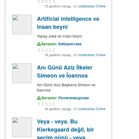
15 дней(я) назад
·
от
Uzbekistan Online
Artificial intelligence ve
insan beyni
Yapay zeka ve insan beyni
Каталог:
Кибернетика
16 дней(я) назад
·
от
Uzbekistan Online
Anı Günü Aziz İlkeler
Simeon ve İoannos
Anı Günü Aziz Başkana Simeon ve
İoannos
Каталог:
Религиоведение
16 дней(я) назад
·
от
Uzbekistan Online
Veya - veya. Bu
Kierkegaard değil, bir
seçim günü - veya...