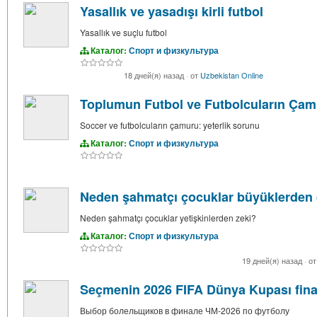
Yasallık ve yasadışı kirli futbol
Yasallık ve suçlu futbol
Каталог:
Спорт и физкультура
18 дней(я) назад
·
от
Uzbekistan Online
Toplumun Futbol ve Futbolcuların Çam
Soccer ve futbolcuların çamuru: yeterlik sorunu
Каталог:
Спорт и физкультура
Neden şahmatçı çocuklar büyüklerden 
Neden şahmatçı çocuklar yetişkinlerden zeki?
Каталог:
Спорт и физкультура
19 дней(я) назад
·
о
Seçmenin 2026 FIFA Dünya Kupası finall
Выбор болельщиков в финале ЧМ-2026 по футболу