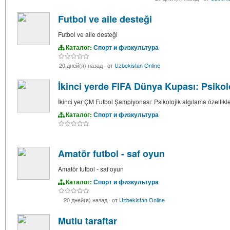
Futbol ve aile desteği
Futbol ve aile desteği
Каталог:
Спорт и физкультура
20 дней(я) назад
·
от
Uzbekistan Online
İkinci yerde FIFA Dünya Kupası: Psikolo
İkinci yer ÇM Futbol Şampiyonası: Psikolojik algılama özellikle
Каталог:
Спорт и физкультура
Amatör futbol - saf oyun
Amatör futbol - saf oyun
Каталог:
Спорт и физкультура
20 дней(я) назад
·
от
Uzbekistan Online
Mutlu taraftar