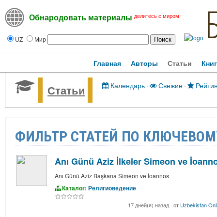
делитесь с миром!
Обнародовать материалы
UZ
Мир
Главная
Авторы
Статьи
Кни
Календарь
·
Свежие
·
Рейтин
Статьи
ФИЛЬТР СТАТЕЙ ПО КЛЮЧЕВОМУ
Anı Günü Aziz İlkeler Simeon ve İoann
Anı Günü Aziz Başkana Simeon ve İoannos
Каталог:
Религиоведение
17 дней(я) назад
·
от
Uzbekistan Onl