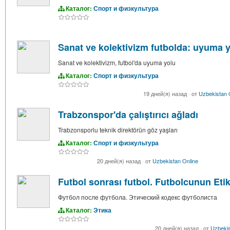
Каталог:
Спорт и физкультура
Sanat ve kolektivizm futbolda: uyuma 
Sanat ve kolektivizm, futbol'da uyuma yolu
Каталог:
Спорт и физкультура
19 дней(я) назад
·
от
Uzbekistan 
Trabzonspor'da çalıştırıcı ağladı
Trabzonsporlu teknik direktörün göz yaşları
Каталог:
Спорт и физкультура
20 дней(я) назад
·
от
Uzbekistan Online
Futbol sonrası futbol. Futbolcunun Eti
Футбол после футбола. Этический кодекс футболиста
Каталог:
Этика
20 дней(я) назад
·
от
Uzbekis