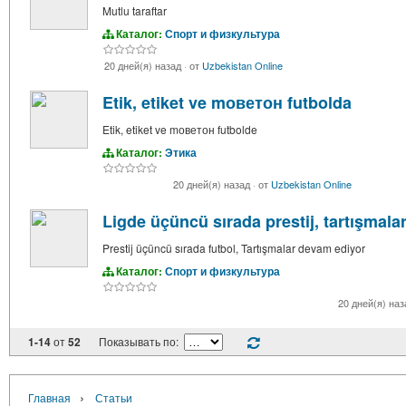
Mutlu taraftar
Каталог:
Спорт и физкультура
20 дней(я) назад
·
от
Uzbekistan Online
Etik, etiket ve mоветон futbolda
Etik, etiket ve mоветон futbolde
Каталог:
Этика
20 дней(я) назад
·
от
Uzbekistan Online
Ligde üçüncü sırada prestij, tartışmal
Prestij üçüncü sırada futbol, Tartışmalar devam ediyor
Каталог:
Спорт и физкультура
20 дней(я) на
1-14
от
52
Показывать по:
›
Главная
Статьи