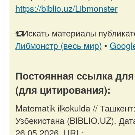
https://biblio.uz/Libmonster
Искать материалы публикато
Либмонстр (весь мир)
•
Googl
Постоянная ссылка для
(для цитирования):
Matematik ilkokulda // Ташкен
Узбекистана (BIBLIO.UZ). Дат
26.05.2026. URL: