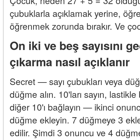
Çocuk, neden 27 + 5 = 32 olduğ
çubuklarla açıklamak yerine, öğr
öğrenmek zorunda bırakır. Ve çocu
On iki ve beş sayısını g
çıkarma nasıl açıklanır
Secret — sayı çubukları veya düğ
düğme alın. 10'ları sayın, lastikl
diğer 10'ı bağlayın — ikinci onu
düğme ekleyin. 7 düğmeye 3 ekley
edilir. Şimdi 3 onuncu ve 4 düğm