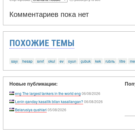
Комментариев пока нет
ПОХОЖИЕ ТЕМЫ
sayı
hesap
sınıf
okul
ev
oyun
çubuk
kek
rubль
litre
me
Новые публикации:
Поп
eng The largest tankers in the world eng
06/08/2026
Lenin qanday kasallik bilan kasallangan?
06/08/2026
Belarusiya qushlari
05/08/2026