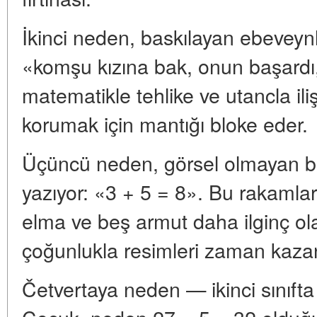
İkinci neden, baskılayan ebeveynl
«komşu kızına bak, onun başard
matematikle tehlike ve utancla iliş
korumak için mantığı bloke eder.
Üçüncü neden, görsel olmayan bir 
yazıyor: «3 + 5 = 8». Bu rakamla
elma ve beş armut daha ilginç ol
çoğunlukla resimleri zaman kazan
Četvertaya neden — ikinci sınıft