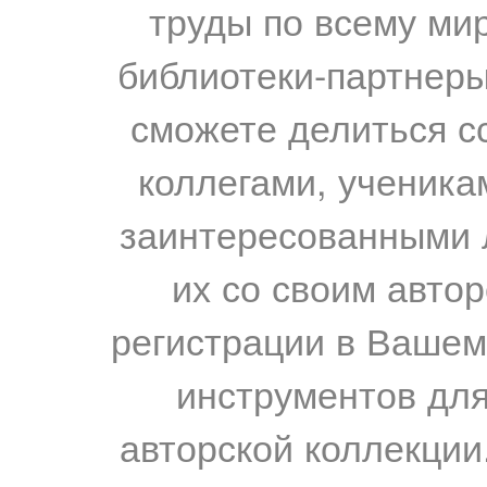
труды по всему мир
библиотеки-партнеры,
сможете делиться с
коллегами, ученика
заинтересованными 
их со своим авто
регистрации в Вашем
инструментов для
авторской коллекции.