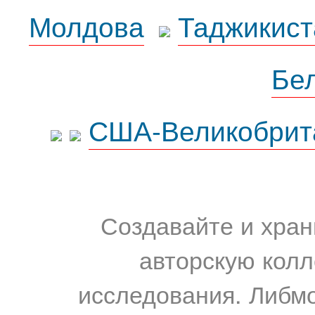
Молдова
Таджикист
Бе
США-Великобрит
Создавайте и хран
авторскую колл
исследования. Либм