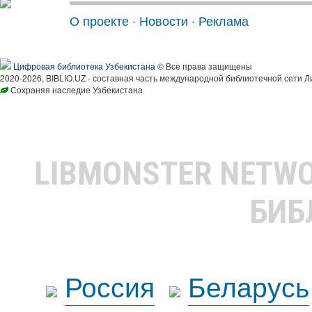
О проекте
·
Новости
·
Реклама
Цифровая библиотека Узбекистана
© Все права защищены
2020-2026, BIBLIO.UZ - составная часть международной библиотечной сети Л
Сохраняя наследие Узбекистана
LIBMONSTER NETW
БИБ
Россия
Беларусь