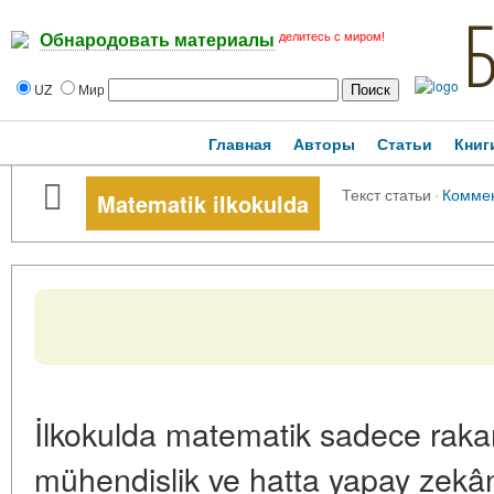
делитесь с миром!
Обнародовать материалы
UZ
Мир
Главная
Авторы
Статьи
Книг
Текст статьи
·
Комме
Matematik ilkokulda
İlkokulda matematik sadece rakam
mühendislik ve hatta yapay zekânı