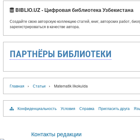
BIBLIO.UZ - Цифровая библиотека Узбекистана
Создайте свою авторскую коллекцию статей, книг, авторских работ, би
зарегистрироваться в качестве автора.
ПАРТНЁРЫ БИБЛИОТЕКИ
›
›
Главная
Статьи
Matematik ilkokulda
Конфиденциальность
Условия
Справка
Пригласить друга
Язы
Контакты редакции