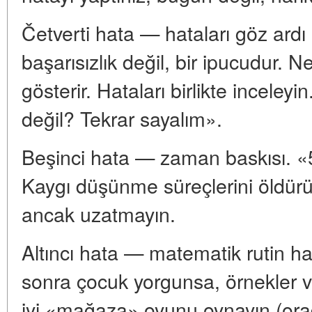
Četverti hata — hataları göz ard
başarısızlık değil, bir ipucudur. 
gösterir. Hataları birlikte incele
değil? Tekrar sayalım».
Beşinci hata — zaman baskısı. «5
Kaygı düşünme süreçlerini öldürür
ancak uzatmayın.
Altıncı hata — matematik rutin h
sonra çocuk yorgunsa, örnekle
iyi «mağaza» oyunu oynayın (or