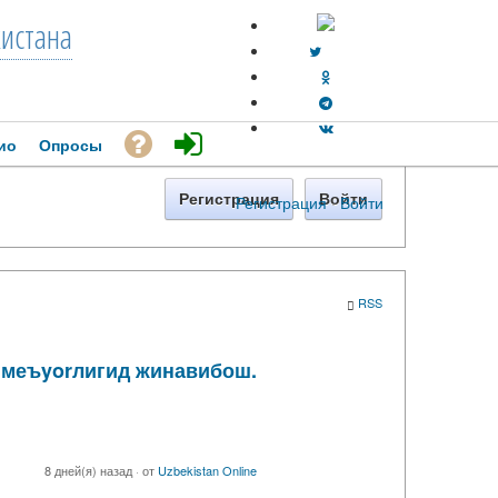
кистана
ио
Опросы
Регистрация
Войти
Регистрация
·
Войти
RSS
ун меъyorлигид жинавибош.
8 дней(я) назад
·
от
Uzbekistan Online