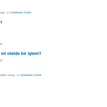
азад
·
от
Uzbekistan Online
i
ne
mi otelde bir işlem?
m?
ней(я) назад
·
от
Uzbekistan Online