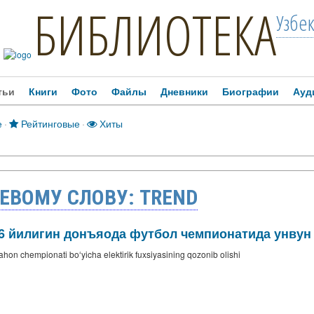
БИБЛИОТЕКА
Узбе
тьи
Книги
Фото
Файлы
Дневники
Биографии
Ауд
е
·
Рейтинговые
·
Хиты
ЕВОМУ СЛОВУ: TREND
син 2026 йилигин донъяода футбол чемпионатида унв
on chempionati boʻyicha elektirik fuxsiyasining qozonib olishi