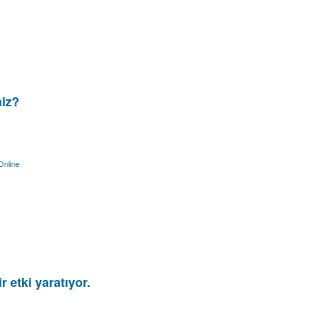
niz?
Online
 etki yaratıyor.