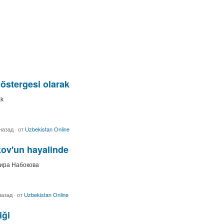
göstergesi olarak
ak
 назад
·
от
Uzbekistan Online
ov'un hayalinde
ира Набокова
назад
·
от
Uzbekistan Online
iği