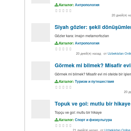
Каталог:
Антропология
20 дней(я) н
Siyah gözler: şekil dönüşümler
Gözler kara: imajın metamorfozları
Каталог:
Антропология
20 дней(я) назад
·
от
Uzbekistan Onli
Görmek mi bilmek? Misafir evi 
Görmek mi bilmek? Misafir evi mi otelde bir işle
Каталог:
Туризм и путешествия
20 д
Topuk ve gol: mutlu bir hikaye
Topçu ve gol: mutlu bir hikaye
Каталог:
Спорт и физкультура
21 дней(я) назад
·
от
Uzbekistan Online