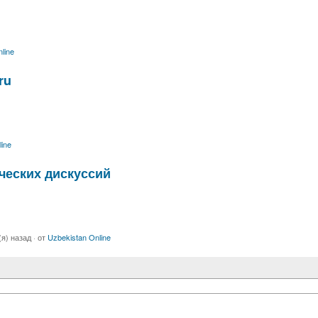
line
ru
ine
ческих дискуссий
(я) назад
·
от
Uzbekistan Online