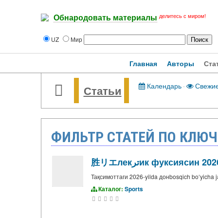
делитесь с миром!
Обнародовать материалы
UZ
Мир
Главная
Авторы
Ста
Календарь
·
Свежи
Статьи
ФИЛЬТР СТАТЕЙ ПО КЛЮЧ
胜リエлекترик фуксия
Тақсимоттаги 2026-yilda донbosqich boʻyicha jah
Каталог:
Sports