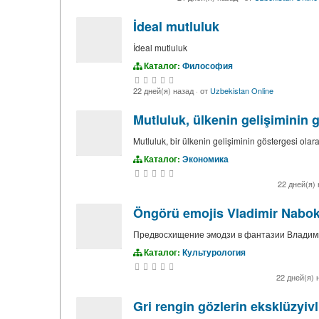
İdeal mutluluk
İdeal mutluluk
Каталог:
Философия
22 дней(я) назад
·
от
Uzbekistan Online
Mutluluk, ülkenin gelişiminin 
Mutluluk, bir ülkenin gelişiminin göstergesi olar
Каталог:
Экономика
22 дней(я)
Öngörü emojis Vladimir Nabok
Предвосхищение эмодзи в фантазии Владим
Каталог:
Культурология
22 дней(я) 
Gri rengin gözlerin eksklüzyivl