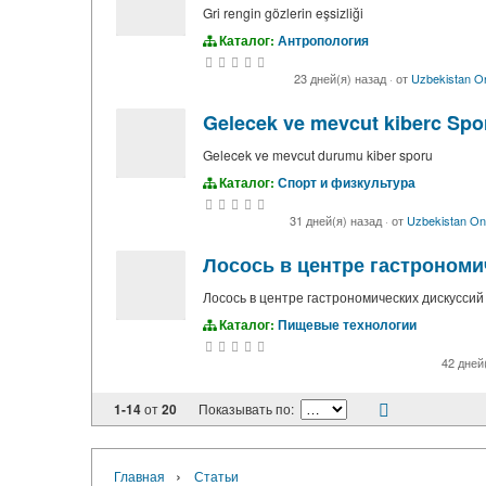
Gri rengin gözlerin eşsizliği
Каталог:
Антропология
23 дней(я) назад
·
от
Uzbekistan On
Gelecek ve mevcut kiberc Spo
Gelecek ve mevcut durumu kiber sporu
Каталог:
Спорт и физкультура
31 дней(я) назад
·
от
Uzbekistan Onl
Лосось в центре гастрономи
Лосось в центре гастрономических дискуссий
Каталог:
Пищевые технологии
42 дней
1-14
от
20
Показывать по:
›
Главная
Статьи