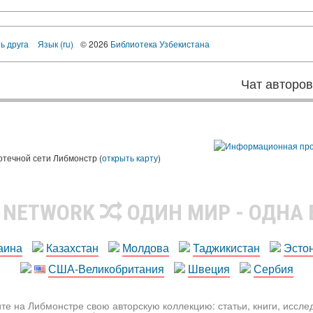
ь друга
Язык (ru)
© 2026
Библиотека Узбекистана
Чат авторо
ы
отечной сети Либмонстр (
открыть карту
)
R NETWORK
ОДИН МИР - ОДНА
аина
Казахстан
Молдова
Таджикистан
Эсто
США-Великобритания
Швеция
Сербия
те на Либмонстре свою авторскую коллекцию: статьи, книги, иссл