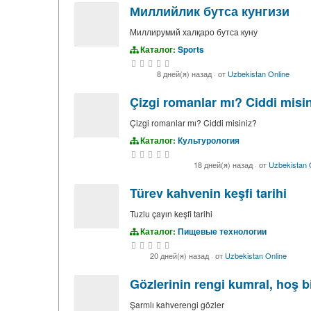
Миллийлик бутса кунгизи
Миллирумий халқаро бутса куну
Каталог:
Sports
8 дней(я) назад
·
от
Uzbekistan Online
Çizgi romanlar mı? Ciddi misi
Çizgi romanlar mı? Ciddi misiniz?
Каталог:
Культурология
18 дней(я) назад
·
от
Uzbekistan 
Türev kahvenin keşfi tarihi
Tuzlu çayın keşfi tarihi
Каталог:
Пищевые технологии
20 дней(я) назад
·
от
Uzbekistan Online
Gözlerinin rengi kumral, hoş bir
Şarmlı kahverengi gözler