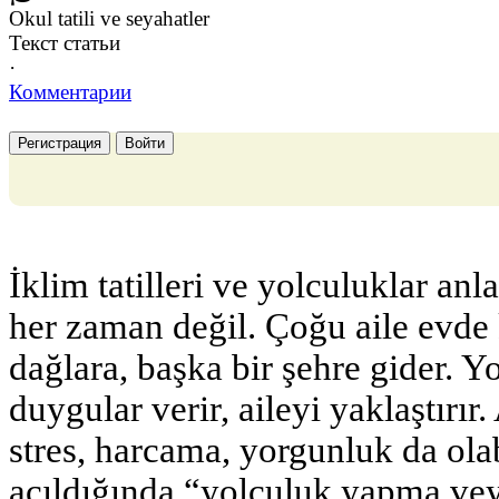
Okul tatili ve seyahatler
Текст статьи
·
Комментарии
Регистрация
Войти
İklim tatilleri ve yolculuklar an
her zaman değil. Çoğu aile evde k
dağlara, başka bir şehre gider. Yo
duygular verir, aileyi yaklaştırı
stres, harcama, yorgunluk da olabi
açıldığında “yolculuk yapma ve