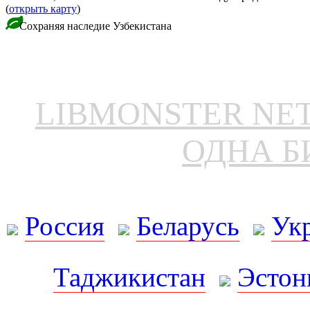
(
открыть карту
)
Сохраняя наследие Узбекистана
LIBMONSTER N
ОДНА Б
Россия
Беларусь
Ук
Таджикистан
Эстон