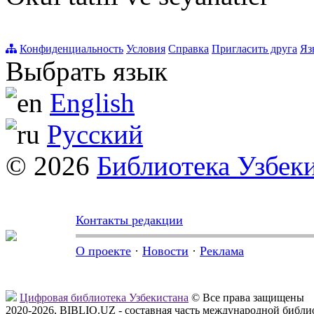
Конфиденциальность
Условия
Справка
Пригласить друга
Яз
Выбрать язык
English
Русский
© 2026
Библиотека Узбек
Контакты редакции
О проекте
·
Новости
·
Реклама
Цифровая библиотека Узбекистана
© Все права защищены
2020-2026, BIBLIO.UZ - составная часть международной библ