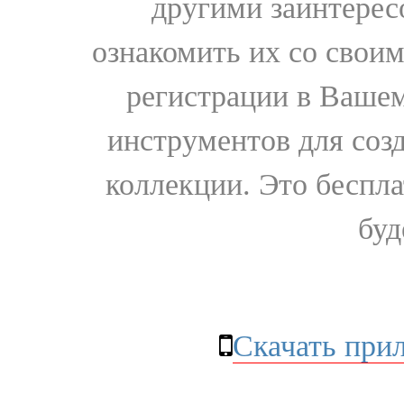
другими заинтере
ознакомить их со свои
регистрации в Вашем
инструментов для соз
коллекции. Это бесплат
буд
Скачать при