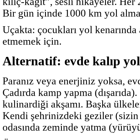
kılıç-kâğıt”, sesli hikayeler. Her 
Bir gün içinde 1000 km yol alm
Uçakta: çocukları yol kenarında 
etmemek için.
Alternatif: evde kalıp y
Paranız veya enerjiniz yoksa, ev
Çadırda kamp yapma (dışarıda). 
kulinardiği akşamı. Başka ülkele
Kendi şehrinizdeki geziler (sizi
odasında zeminde yatma (yürüyü