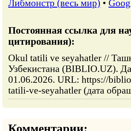
Либмонстр (весь мир)
•
Goog
Постоянная ссылка для на
цитирования):
Okul tatili ve seyahatler // Т
Узбекистана (BIBLIO.UZ). Да
01.06.2026. URL: https://bibli
tatili-ve-seyahatler (дата обр
Комментарии: