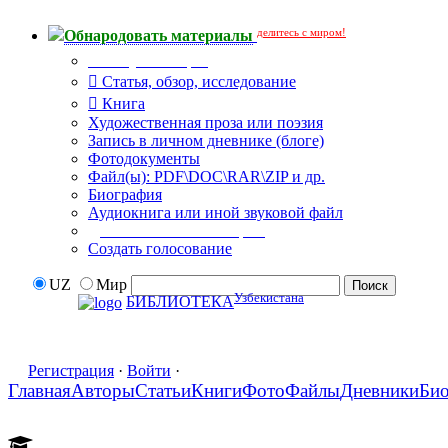
делитесь с миром!
Обнародовать материалы
Тип публикации
Статья, обзор, исследование
Книга
Художественная проза или поэзия
Запись в личном дневнике (блоге)
Фотодокументы
Файл(ы): PDF\DOC\RAR\ZIP и др.
Биография
Аудиокнига или иной звуковой файл
Дополнительные опции:
Создать голосование
UZ
Мир
Узбекистана
БИБЛИОТЕКА
Регистрация
·
Войти
·
Главная
Авторы
Статьи
Книги
Фото
Файлы
Дневники
Би