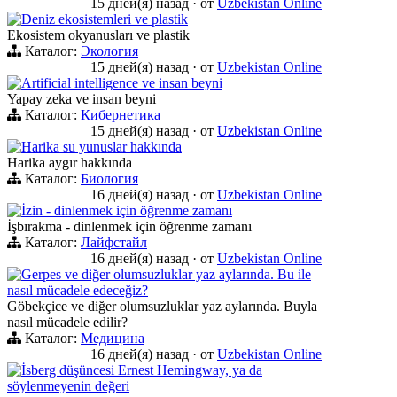
15 дней(я) назад
·
от
Uzbekistan Online
Deniz ekosistemleri ve plastik
Ekosistem okyanusları ve plastik
Каталог:
Экология
15 дней(я) назад
·
от
Uzbekistan Online
Artificial intelligence ve insan beyni
Yapay zeka ve insan beyni
Каталог:
Кибернетика
15 дней(я) назад
·
от
Uzbekistan Online
Harika su yunuslar hakkında
Harika aygır hakkında
Каталог:
Биология
16 дней(я) назад
·
от
Uzbekistan Online
İzin - dinlenmek için öğrenme zamanı
İşbırakma - dinlenmek için öğrenme zamanı
Каталог:
Лайфстайл
16 дней(я) назад
·
от
Uzbekistan Online
Gerpes ve diğer olumsuzluklar yaz aylarında. Bu ile
nasıl mücadele edeceğiz?
Göbekçice ve diğer olumsuzluklar yaz aylarında. Buyla
nasıl mücadele edilir?
Каталог:
Медицина
16 дней(я) назад
·
от
Uzbekistan Online
İsberg düşüncesi Ernest Hemingway, ya da
söylenmeyenin değeri