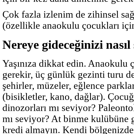
Çok fazla izlenim de zihinsel sağl
(özellikle anaokulu çocukları içi
Nereye gideceğinizi nasıl 
Yaşınıza dikkat edin. Anaokulu 
gerekir, üç günlük gezinti turu d
şehirler, müzeler, eğlence parkla
(bisikletler, kano, dağlar). Çocu
dinozorları mı seviyor? Paleontol
mı seviyor? At binme kulübüne g
kredi almayın. Kendi bölgenizde h