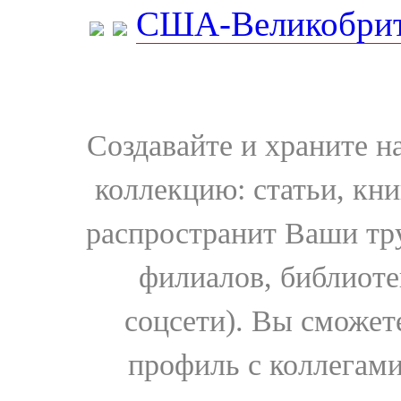
США-Великобрит
Создавайте и храните 
коллекцию: статьи, кн
распространит Ваши тру
филиалов, библиоте
соцсети). Вы сможет
профиль с коллегами