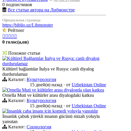
0 подписчиков
Все статьи автора на Либмонстре
Официальная страница:
https://biblio.uz/Libmonster
Рейтинг





0 голос(а,ов)
Похожие статьи
Kültürel Bağlantılar İtalya ve Rusya: canlı diyalog
durdurulamaz
Kültürel bağlantılar İtalya ve Rusya: canlı diyalog
durdurulamaz
Каталог:
Культурология
15 дней(я) назад
·
от
Uzbekistan Online
Ornella Muti ve kültürler arası diyalogda olan katkısı
Ornella Muti ve kültürler arası diyalogdaki katkısı
Каталог:
Культурология
15 дней(я) назад
·
от
Uzbekistan Online
İnsanlık çaba insanı için komedi yoluyla yansıtılır
İnsanlık çabuk yürekli insanın gücünü mizah yoluyla
yansıtan
Каталог:
Социология