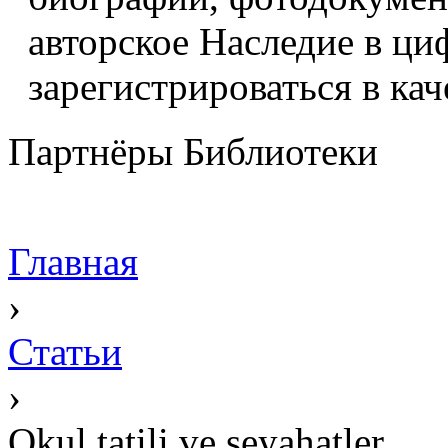
авторское Наследие в ци
зарегистрироваться в кач
Партнёры Библиотеки
Главная
›
Статьи
›
Okul tatili ve seyahatler