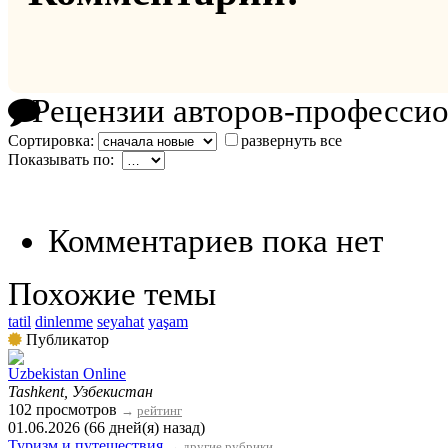
Рецензии авторов-професси
Сортировка:
развернуть все
Показывать по:
Комментариев пока нет
Похожие темы
tatil
dinlenme
seyahat
yaşam
Публикатор
Uzbekistan Online
Tashkent, Узбекистан
102 просмотров
→
рейтинг
01.06.2026 (66 дней(я) назад)
Туризм и путешествия
→
другие рубрики