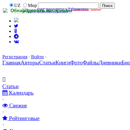
UZ
Мир
Узбекистана
делитесь с миром!
БИБЛИОТЕКА
Обнародовать материалы
Регистрация
·
Войти
·
Главная
Авторы
Статьи
Книги
Фото
Файлы
Дневники
Би
Статьи
Календарь
·
Свежие
·
Рейтинговые
·