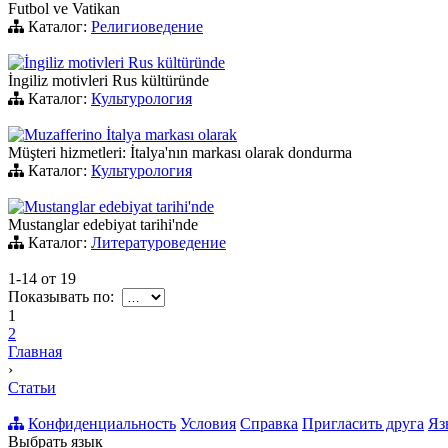
Futbol ve Vatikan
Каталог:
Религиоведение
İngiliz motivleri Rus kültüründe
İngiliz motivleri Rus kültüründe
Каталог:
Культурология
Muzafferino İtalya markası olarak
Müşteri hizmetleri: İtalya'nın markası olarak dondurma
Каталог:
Культурология
Mustanglar edebiyat tarihi'nde
Mustanglar edebiyat tarihi'nde
Каталог:
Литературоведение
1-14
от
19
Показывать по:
1
2
Главная
›
Статьи
Конфиденциальность
Условия
Справка
Пригласить друга
Яз
Выбрать язык