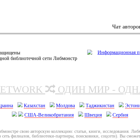
Чат авторо
защищены
одной библиотечной сети Либмонстр
NETWORK
ОДИН МИР - ОД
краина
Казахстан
Молдова
Таджикистан
Эстон
США-Великобритания
Швеция
Сербия
ибмонстре свою авторскую коллекцию: статьи, книги, исследования. Ли
з сеть филиалов, библиотеки-партнеры, поисковики, соцсети). Вы сможет