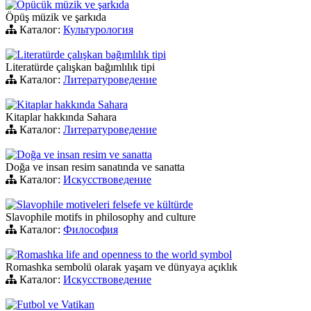
Öpücük müzik ve şarkıda
Öpüş müzik ve şarkıda
Каталог:
Культурология
Literatürde çalışkan bağımlılık tipi
Literatürde çalışkan bağımlılık tipi
Каталог:
Литературоведение
Kitaplar hakkında Sahara
Kitaplar hakkında Sahara
Каталог:
Литературоведение
Doğa ve insan resim ve sanatta
Doğa ve insan resim sanatında ve sanatta
Каталог:
Искусствоведение
Slavophile motiveleri felsefe ve kültürde
Slavophile motifs in philosophy and culture
Каталог:
Философия
Romashka life and openness to the world symbol
Romashka sembolü olarak yaşam ve dünyaya açıklık
Каталог:
Искусствоведение
Futbol ve Vatikan