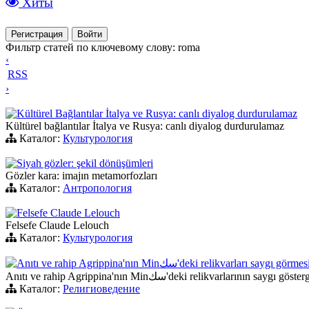
Хиты
Регистрация
Войти
Фильтр статей по ключевому слову: roma
‹
RSS
›
Kültürel Bağlantılar İtalya ve Rusya: canlı diyalog durdurulamaz
Kültürel bağlantılar İtalya ve Rusya: canlı diyalog durdurulamaz
Каталог:
Культурология
Siyah gözler: şekil dönüşümleri
Gözler kara: imajın metamorfozları
Каталог:
Антропология
Felsefe Claude Lelouch
Felsefe Claude Lelouch
Каталог:
Культурология
Anıtı ve rahip Agrippina'nın Minسك'deki relikvarları saygı görmes
Anıtı ve rahip Agrippina'nın Minسك'deki relikvarlarının saygı gös
Каталог:
Религиоведение