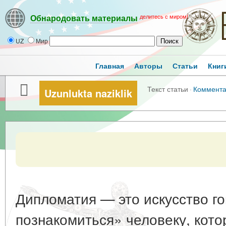
делитесь с миром!
Обнародовать материалы
UZ
Мир
Главная
Авторы
Статьи
Книг
Текст статьи
·
Коммент
Uzunlukta naziklik
Дипломатия — это искусство г
познакомиться» человеку, кото