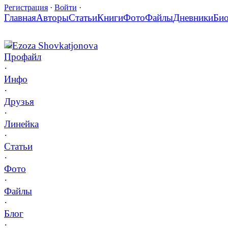
Регистрация
·
Войти
·
Главная
Авторы
Статьи
Книги
Фото
Файлы
Дневники
Би
Ezoza Shovkatjonova
Профайл
·
Инфо
·
Друзья
·
Линейка
·
Статьи
·
Фото
·
Файлы
·
Блог
·