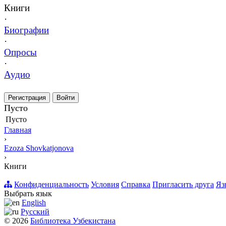
Книги
·
Биографии
·
Опросы
·
Аудио
Регистрация
Войти
Пусто
Пусто
Главная
›
Ezoza Shovkatjonova
›
Книги
Конфиденциальность
Условия
Справка
Пригласить друга
Яз
Выбрать язык
English
Русский
© 2026
Библиотека Узбекистана