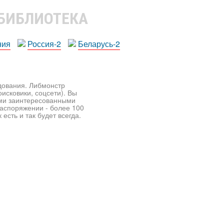
 БИБЛИОТЕКА
ния
Россия-2
Беларусь-2
едования. Либмонстр
исковики, соцсети). Вы
ими заинтересованными
распоряжении - более 100
есть и так будет всегда.