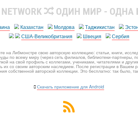
R NETWORK
ОДИН МИР - ОДНА
аина
Казахстан
Молдова
Таджикистан
Эсто
США-Великобритания
Швеция
Сербия
те на Либмонстре свою авторскую коллекцию: статьи, книги, иссл
уды по всему миру (через сеть филиалов, библиотеки-партнеры, по
лкой на свой профиль с коллегами, учениками, читателями и друг
ь их со своим авторским наследием. После регистрации в Вашем 
ия собственной авторской коллекции. Это бесплатно: так было, так 
Скачать приложение для Android