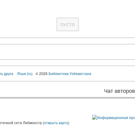
ПУСТО
ть друга
Язык (ru)
© 2026
Библиотека Узбекистана
Чат авторо
ы
отечной сети Либмонстр (
открыть карту
)