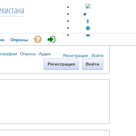
екистана
ио
Опросы
ографии
·
Опросы
·
Аудио
Регистрация
·
Войти
Регистрация
Войти