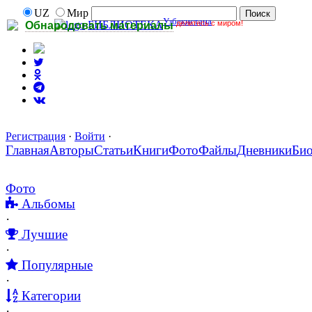
UZ
Мир
Узбекистана
делитесь с миром!
БИБЛИОТЕКА
Обнародовать материалы
Регистрация
·
Войти
·
Главная
Авторы
Статьи
Книги
Фото
Файлы
Дневники
Би
Фото
Альбомы
·
Лучшие
·
Популярные
·
Категории
·