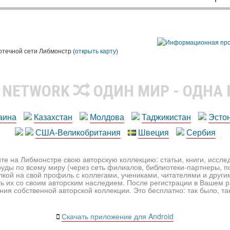
ы
отечной сети Либмонстр (
открыть карту
)
R NETWORK
ОДИН МИР - ОДНА
аина
Казахстан
Молдова
Таджикистан
Эсто
США-Великобритания
Швеция
Сербия
те на Либмонстре свою авторскую коллекцию: статьи, книги, иссл
уды по всему миру (через сеть филиалов, библиотеки-партнеры, по
лкой на свой профиль с коллегами, учениками, читателями и друг
ь их со своим авторским наследием. После регистрации в Вашем 
ия собственной авторской коллекции. Это бесплатно: так было, так 
Скачать приложение для Android