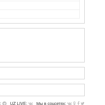
в:
UZ LIVE:
Мы в соцсетях: