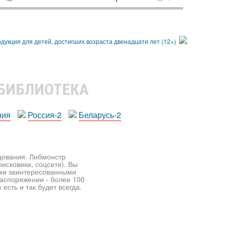
 БИБЛИОТЕКА
ния
Россия-2
Беларусь-2
едования. Либмонстр
исковики, соцсети). Вы
ими заинтересованными
распоряжении - более 100
есть и так будет всегда.