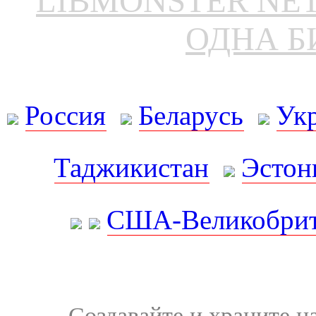
LIBMONSTER N
ОДНА Б
Россия
Беларусь
Ук
Таджикистан
Эстон
США-Великобрит
Создавайте и храните 