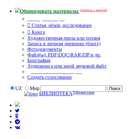
делитесь с миром!
Обнародовать материалы
Тип публикации
Статья, обзор, исследование
Книга
Художественная проза или поэзия
Запись в личном дневнике (блоге)
Фотодокументы
Файл(ы): PDF\DOC\RAR\ZIP и др.
Биография
Аудиокнига или иной звуковой файл
Дополнительные опции:
Создать голосование
UZ
Мир
Узбекистана
БИБЛИОТЕКА