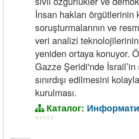
sivil özgürlükler ve demokr
İnsan hakları örgütlerinin
soruşturmalarının ve resm
veri analizi teknolojilerini
yeniden ortaya konuyor. Öze
Gazze Şeridi'nde İsrail’in
sınırdışı edilmesini kolay
kurulması.
Каталог:
Информати