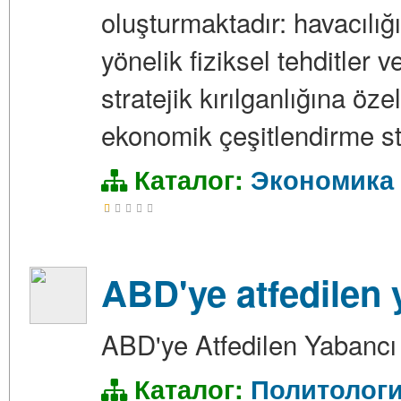
oluşturmaktadır: havacılığ
yönelik fiziksel tehditler
stratejik kırılganlığına öz
ekonomik çeşitlendirme str
Каталог:
Экономика
ABD'ye atfedilen y
ABD'ye Atfedilen Yabancı 
Каталог:
Политолог