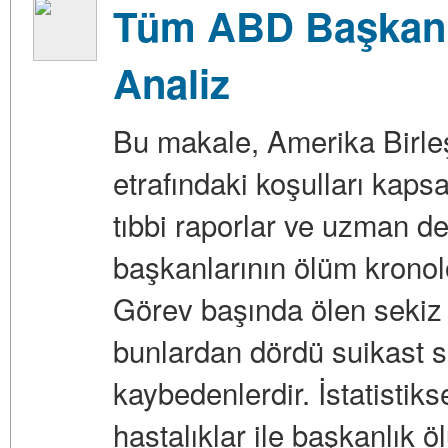
Tüm ABD Başkanla
Analiz
Bu makale, Amerika Birle
etrafındaki koşulları kaps
tıbbi raporlar ve uzman d
başkanlarının ölüm kronolo
Görev başında ölen sekiz 
bunlardan dördü suikast s
kaybedenlerdir. İstatistik
hastalıklar ile başkanlık öl