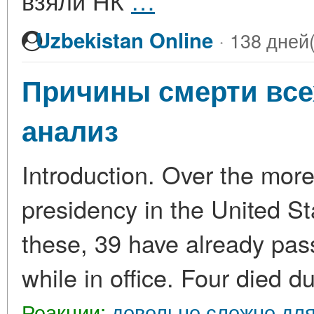
взяли НК
…
·
Uzbekistan Online
138 дней(
Причины смерти все
анализ
Introduction. Over the more 
presidency in the United Sta
these, 39 have already pas
while in office. Four died d
Реакции:
довольно сложно для