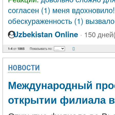
согласен (1)
меня вдохновило!
обескураженность (1)
вызвало
·
Uzbekistan Online
150 дней(
1-4
от
1865
Показывать по:
НОВОСТИ
Международный прое
открытии филиала во