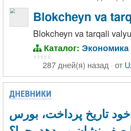
Blokcheyn va tarq
Blokcheyn va tarqali valy
Каталог:
Экономика
287 дней(я) назад
·
от
U
ДНЕВНИКИ
 خود تاریخ پرداخت، بورس
 صفر نشان می‌دهد. چرا؟