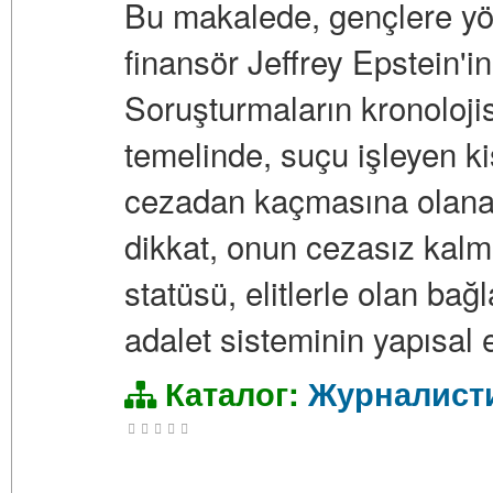
Bu makalede, gençlere yön
finansör Jeffrey Epstein'in
Soruşturmaların kronolojis
temelinde, suçu işleyen ki
cezadan kaçmasına olanak
dikkat, onun cezasız kalmas
statüsü, elitlerle olan bağ
adalet sisteminin yapısal e
Каталог:
Журналист