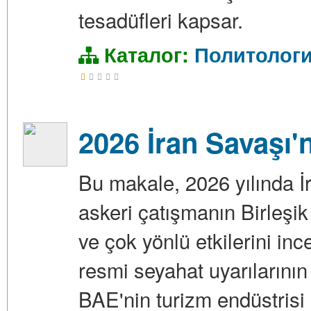
tesadüfleri kapsar.
Каталог:
Политолог
2026 İran Savaşı'
Bu makale, 2026 yılında İr
askeri çatışmanın Birleşik
ve çok yönlü etkilerini in
resmi seyahat uyarılarının
BAE'nin turizm endüstrisi