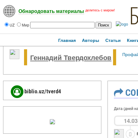
делитесь с миром!
Обнародовать материалы
UZ
Мир
Главная
Авторы
Статьи
Книг
Профа
Геннадий Твердохлебов
СО
biblio.uz/tverd4
Дата (дней на
14.03