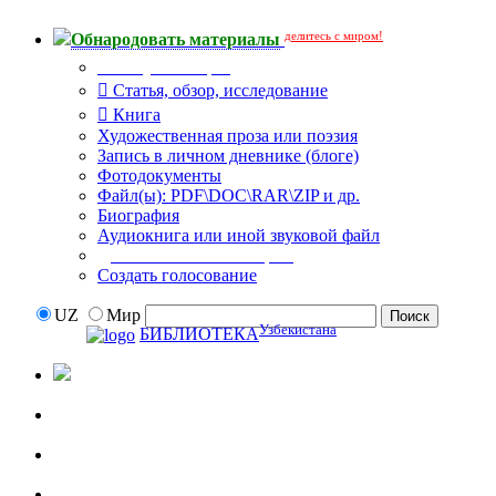
делитесь с миром!
Обнародовать материалы
Тип публикации
Статья, обзор, исследование
Книга
Художественная проза или поэзия
Запись в личном дневнике (блоге)
Фотодокументы
Файл(ы): PDF\DOC\RAR\ZIP и др.
Биография
Аудиокнига или иной звуковой файл
Дополнительные опции:
Создать голосование
UZ
Мир
Узбекистана
БИБЛИОТЕКА