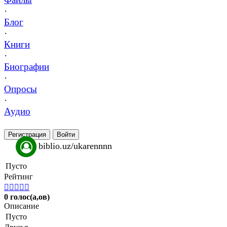
·
Блог
·
Книги
·
Биографии
·
Опросы
·
Аудио
Регистрация
Войти
biblio.uz/ukarennnn
Пусто
Рейтинг





0 голос(а,ов)
Описание
Пусто