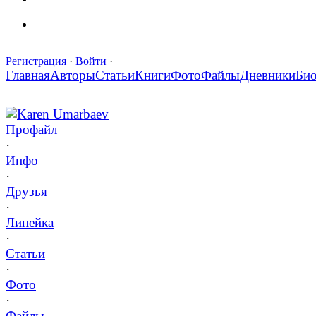
Регистрация
·
Войти
·
Главная
Авторы
Статьи
Книги
Фото
Файлы
Дневники
Би
Karen Umarbaev
Профайл
·
Инфо
·
Друзья
·
Линейка
·
Статьи
·
Фото
·
Файлы