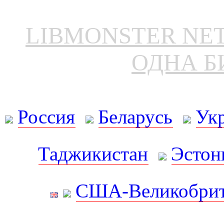
LIBMONSTER N
ОДНА Б
Россия
Беларусь
Ук
Таджикистан
Эстон
США-Великобрит