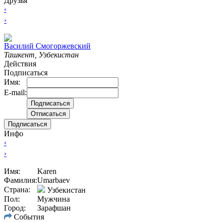
Друзья
‹
›
Вacилий Смогоржевский
Ташкент, Узбекистан
Действия
Подписаться
Имя:
E-mail:
Подписаться
Инфо
‹
›
Имя:
Karen
Фамилия:
Umarbaev
Страна:
Узбекистан
Пол:
Мужчина
Город:
Зарафшан
События