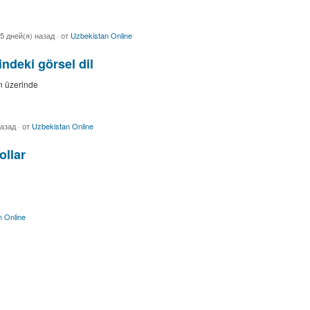
5 дней(я) назад
·
от
Uzbekistan Online
ndeki görsel dil
in üzerinde
назад
·
от
Uzbekistan Online
ollar
 Online