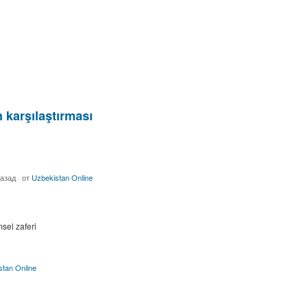
n karşılaştırması
назад
·
от
Uzbekistan Online
sel zaferi
stan Online