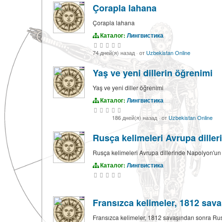
Çorapla lahana
Çorapla lahana
Каталог:
Лингвистика
74 дней(я) назад
·
от
Uzbekistan Online
Yaş ve yeni dillerin öğrenimi
Yaş ve yeni diller öğrenimi
Каталог:
Лингвистика
186 дней(я) назад
·
от
Uzbekistan Online
Rusça kelimeleri Avrupa dille
Rusça kelimeleri Avrupa dillerinde Napolyon'un
Каталог:
Лингвистика
Fransızca kelimeler, 1812 sa
Fransızca kelimeler, 1812 savaşından sonra R