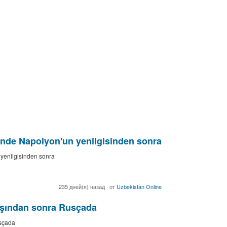
rinde Napolyon'un yenilgisinden sonra
 yenilgisinden sonra
235 дней(я) назад
·
от
Uzbekistan Online
vaşından sonra Rusçada
usçada