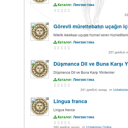
Каталог:
Лингвистика
23
Görevli mürettebatın uçağın içi
Nitelik leksikası uçuşta hizmet veren hizmetliler
Каталог:
Лингвистика
237 дней(я) 
Düşmanca Dil ve Buna Karşı Y
Düşmanca Dil ve Buna Karşı Yöntemler
Каталог:
Лингвистика
241 дней(я) назад
·
от
Uzbekistan
Lingua franca
Lingua franca
Каталог:
Лингвистика
243 дней(я) назад
·
от
Uzbekistan Online