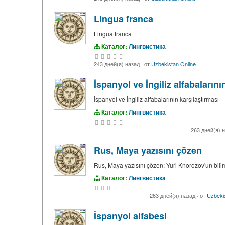
Lingua franca
Lingua franca
Каталог:
Лингвистика
243 дней(я) назад
·
от
Uzbekistan Online
İspanyol ve İngiliz alfabalarını
İspanyol ve İngiliz alfabalarının karşılaştırması
Каталог:
Лингвистика
263 дней(я) 
Rus, Maya yazısını çözen
Rus, Maya yazısını çözen: Yuri Knorozov'un bilim
Каталог:
Лингвистика
263 дней(я) назад
·
от
Uzbeki
İspanyol alfabesi