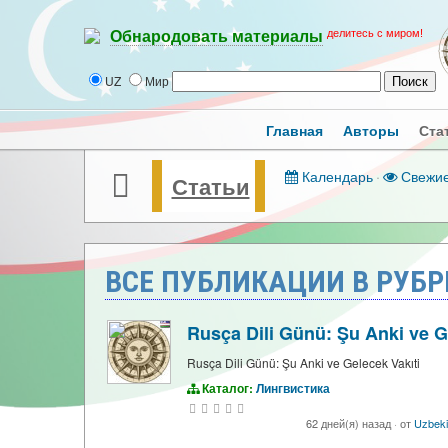
делитесь с миром!
Обнародовать материалы
UZ
Мир
Главная
Авторы
Ста
Календарь
·
Свежи
Статьи
ВСЕ ПУБЛИКАЦИИ В РУБР
Rusça Dili Günü: Şu Anki ve 
Rusça Dili Günü: Şu Anki ve Gelecek Vakıti
Каталог:
Лингвистика
62 дней(я) назад
·
от
Uzbeki