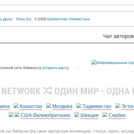
ь друга
Язык (ru)
© 2026
Библиотека Узбекистана
Чат авторо
ы
отечной сети Либмонстр (
открыть карту
)
R NETWORK
ОДИН МИР - ОДНА
аина
Казахстан
Молдова
Таджикистан
Эсто
США-Великобритания
Швеция
Сербия
те на Либмонстре свою авторскую коллекцию: статьи, книги, иссл