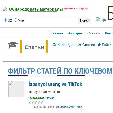
делитесь с миром!
Обнародовать материалы
UZ
Мир
Главная
Авторы
Статьи
Кни
Календарь
·
Свежие
·
Рейтин
Статьи
ФИЛЬТР СТАТЕЙ ПО КЛЮЧЕВОМУ
İspanyol utanç ve TikTok
İspanyol utanı ve TikTok
Каталог:
Этика
26 дней(я) назад
·
от
Uzbekistan Online