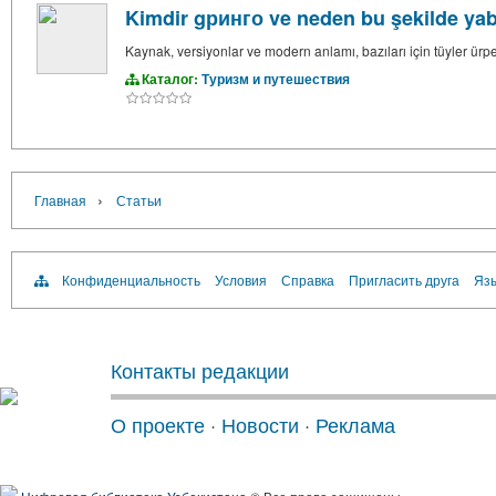
Kimdir gринго ve neden bu şekilde yaba
Kaynak, versiyonlar ve modern anlamı, bazıları için tüyler ürpe
Каталог:
Туризм и путешествия
›
Главная
Статьи
Конфиденциальность
Условия
Справка
Пригласить друга
Язы
Контакты редакции
О проекте
·
Новости
·
Реклама