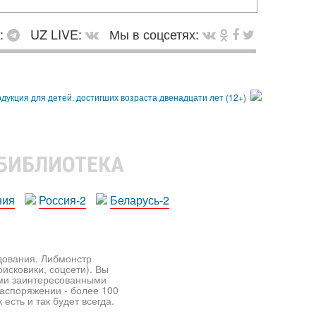
в:
UZ LIVE:
Мы в соцсетях:
 БИБЛИОТЕКА
ния
Россия-2
Беларусь-2
едования. Либмонстр
исковики, соцсети). Вы
ими заинтересованными
распоряжении - более 100
есть и так будет всегда.