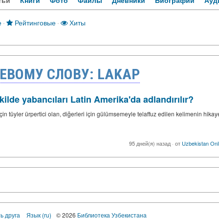
тьи
Книги
Фото
Файлы
Дневники
Биографии
Ауд
е
·
Рейтинговые
·
Хиты
ЕВОМУ СЛОВУ: LAKAP
lde yabancıları Latin Amerika'da adlandırılır?
in tüyler ürpertici olan, diğerleri için gülümsemeyle telaffuz edilen kelimenin hikay
95 дней(я) назад
·
от
Uzbekistan Onl
ь друга
Язык (ru)
© 2026
Библиотека Узбекистана