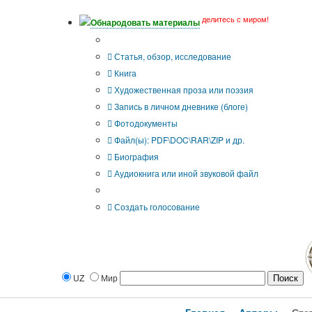
делитесь с миром!
Обнародовать материалы
Тип публикации
Статья, обзор, исследование
Книга
Художественная проза или поэзия
Запись в личном дневнике (блоге)
Фотодокументы
Файл(ы): PDF\DOC\RAR\ZIP и др.
Биография
Аудиокнига или иной звуковой файл
Дополнительные опции:
Создать голосование
UZ
Мир