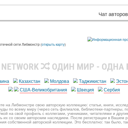
Чат авторо
ы
отечной сети Либмонстр (
открыть карту
)
R NETWORK
ОДИН МИР - ОДНА
аина
Казахстан
Молдова
Таджикистан
Эсто
США-Великобритания
Швеция
Сербия
те на Либмонстре свою авторскую коллекцию: статьи, книги, иссл
уды по всему миру (через сеть филиалов, библиотеки-партнеры, по
лкой на свой профиль с коллегами, учениками, читателями и друг
ь их со своим авторским наследием. После регистрации в Вашем 
ия собственной авторской коллекции. Это бесплатно: так было, так 