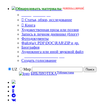
делитесь с миром!
Обнародовать материалы
Тип публикации
Статья, обзор, исследование
Книга
Художественная проза или поэзия
Запись в личном дневнике (блоге)
Фотодокументы
Файл(ы): PDF\DOC\RAR\ZIP и др.
Биография
Аудиокнига или иной звуковой файл
Дополнительные опции:
Создать голосование
UZ
Мир
Узбекистана
БИБЛИОТЕКА