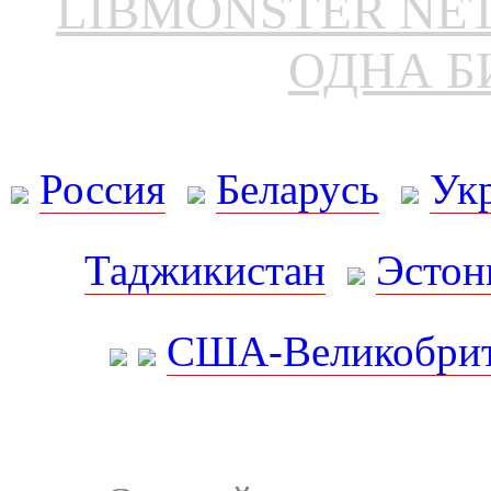
LIBMONSTER N
ОДНА Б
Россия
Беларусь
Ук
Таджикистан
Эстон
США-Великобрит