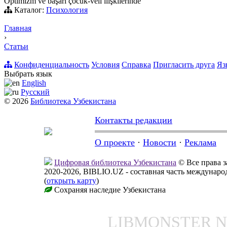
Optimizm ve başarı çocuk-veli ilişkilerinde
Каталог:
Психология
Главная
›
Статьи
Конфиденциальность
Условия
Справка
Пригласить друга
Яз
Выбрать язык
English
Русский
© 2026
Библиотека Узбекистана
Контакты редакции
О проекте
·
Новости
·
Реклама
Цифровая библиотека Узбекистана
© Все права 
2020-2026, BIBLIO.UZ - составная часть междунар
(
открыть карту
)
Сохраняя наследие Узбекистана
LIBMONSTER 