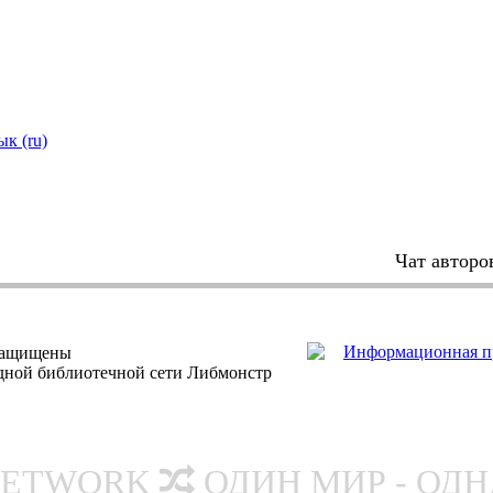
ык (ru)
Чат авторо
защищены
одной библиотечной сети Либмонстр
NETWORK
ОДИН МИР - ОД