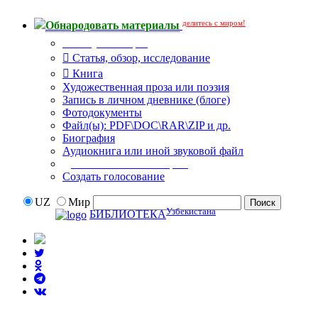
делитесь с миром!
Обнародовать материалы
Тип публикации
Статья, обзор, исследование
Книга
Художественная проза или поэзия
Запись в личном дневнике (блоге)
Фотодокументы
Файл(ы): PDF\DOC\RAR\ZIP и др.
Биография
Аудиокнига или иной звуковой файл
Дополнительные опции:
Создать голосование
UZ
Мир
Узбекистана
БИБЛИОТЕКА