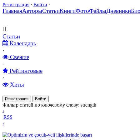
Регистрация
·
Войти
·
Главная
Авторы
Статьи
Книги
Фото
Файлы
Дневники
Би
Статьи
Календарь
·
Свежие
·
Рейтинговые
·
Хиты
Регистрация
Войти
Фильтр статей по ключевому слову: strength
‹
RSS
›
Optimizm ve çocuk-veli ilişkilerinde başarı