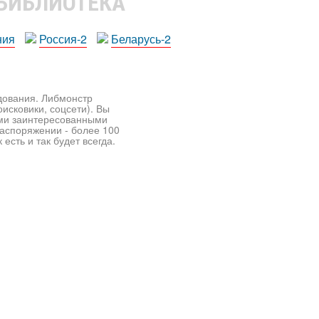
 БИБЛИОТЕКА
ния
Россия-2
Беларусь-2
едования. Либмонстр
исковики, соцсети). Вы
ими заинтересованными
распоряжении - более 100
есть и так будет всегда.