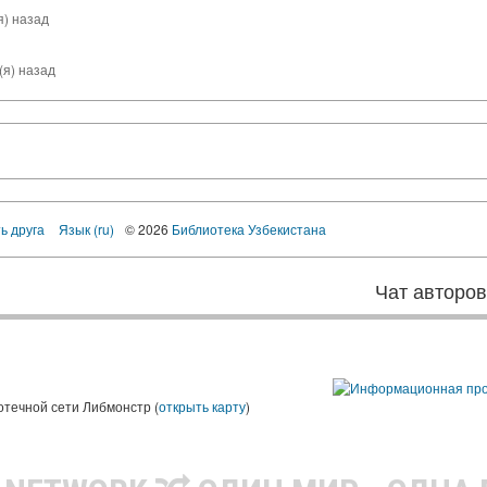
я) назад
(я) назад
ь друга
Язык (ru)
© 2026
Библиотека Узбекистана
Чат авторо
ы
отечной сети Либмонстр (
открыть карту
)