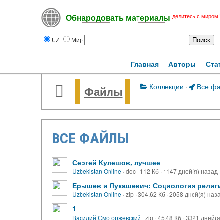
делитесь с миром!
Обнародовать материалы
UZ
Мир
Главная
Авторы
Ста
Коллекции
·
Все ф
Файлы
ВСЕ ФАЙЛЫ
Сергей Кулешов, лучшее
Uzbekistan Online
·
doc
·
112 Кб
·
1147 дней(я) назад
Ерышев и Лукашевич: Социология религи
Uzbekistan Online
·
zip
·
304.62 Кб
·
2058 дней(я) наз
1
Вacилий Смогоржевский
·
zip
·
45.48 Кб
·
3321 дней(я