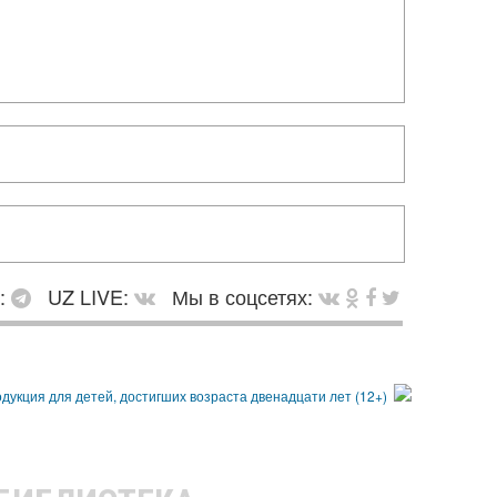
в:
UZ LIVE:
Мы в соцсетях: