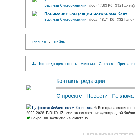
Вacилий Смогоржевский
·
doc
·
17.83 Кб
·
3321 дней(
Понимание концепции историзма Кант
Вacилий Смогоржевский
·
docx
·
18.71 Кб
·
3321 дней
›
Главная
Файлы
Конфиденциальность
Условия
Справка
Пригласит
Контакты редакции
О проекте
·
Новости
·
Реклама
Цифровая библиотека Узбекистана
© Все права защищен
2020-2026, BIBLIO.UZ - составная часть международной библи
Сохраняя наследие Узбекистана