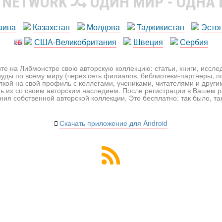
R NETWORK
ОДИН МИР - ОДНА
аина
Казахстан
Молдова
Таджикистан
Эсто
США-Великобритания
Швеция
Сербия
те на Либмонстре свою авторскую коллекцию: статьи, книги, иссл
уды по всему миру (через сеть филиалов, библиотеки-партнеры, по
лкой на свой профиль с коллегами, учениками, читателями и друг
ь их со своим авторским наследием. После регистрации в Вашем 
ия собственной авторской коллекции. Это бесплатно: так было, так 
Скачать приложение для Android