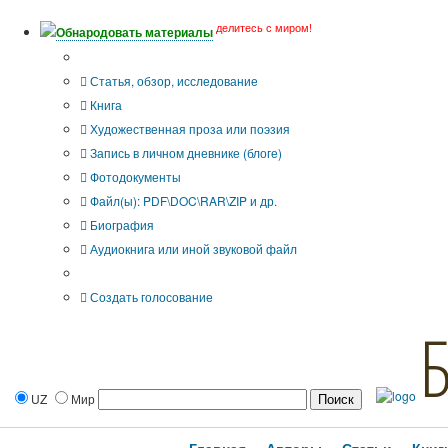
делитесь с миром!
Обнародовать материалы
Тип публикации
Статья, обзор, исследование
Книга
Художественная проза или поэзия
Запись в личном дневнике (блоге)
Фотодокументы
Файл(ы): PDF\DOC\RAR\ZIP и др.
Биография
Аудиокнига или иной звуковой файл
Дополнительные опции:
Создать голосование
UZ
Мир