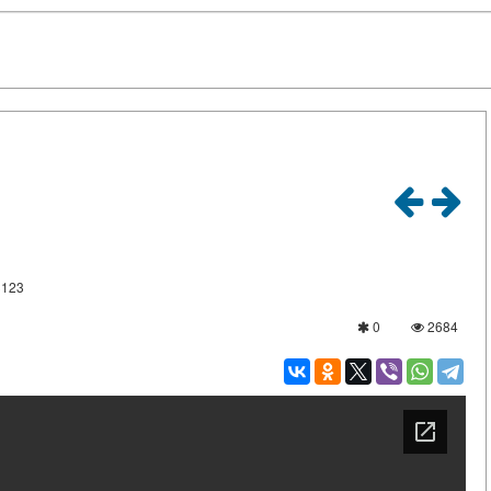
3123
0
2684