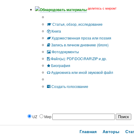
делитесь с миром!
Обнародовать материалы
Тип публикации
Статья, обзор, исследование
Книга
Художественная проза или поэзия
Запись в личном дневнике (блоге)
Фотодокументы
Файл(ы): PDF\DOC\RAR\ZIP и др.
Биография
Аудиокнига или иной звуковой файл
Дополнительные опции:
Создать голосование
UZ
Мир
Главная
Авторы
Ста