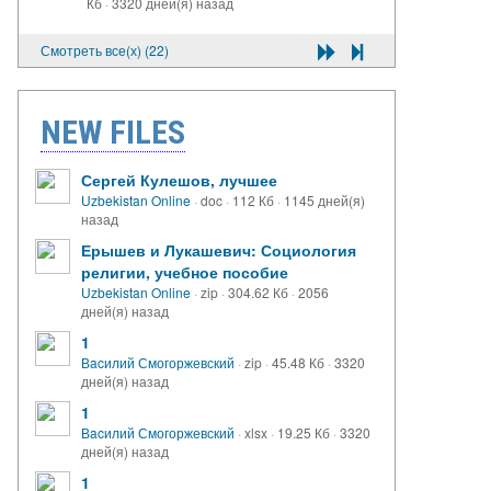
Кб
·
3320 дней(я) назад
Смотреть все(х) (22)
NEW FILES
Сергей Кулешов, лучшее
Uzbekistan Online
·
doc
·
112 Кб
·
1145 дней(я)
назад
Ерышев и Лукашевич: Социология
религии, учебное пособие
Uzbekistan Online
·
zip
·
304.62 Кб
·
2056
дней(я) назад
1
Вacилий Смогоржевский
·
zip
·
45.48 Кб
·
3320
дней(я) назад
1
Вacилий Смогоржевский
·
xlsx
·
19.25 Кб
·
3320
дней(я) назад
1