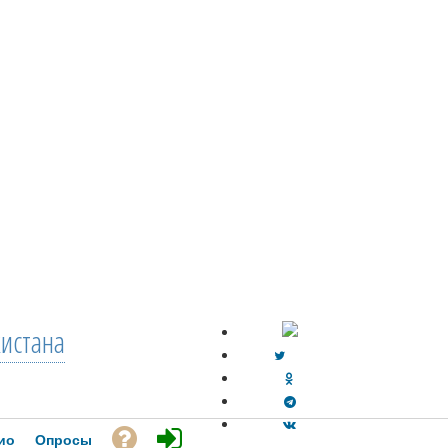
кистана
ио
Опросы