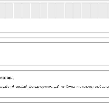
кистана
ких работ, биографий, фотодокументов, файлов. Сохраните навсегда своё авт