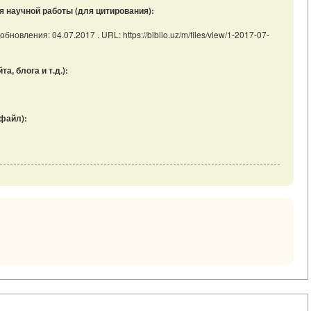
я научной работы (для цитирования):
бновления: 04.07.2017 . URL: https://biblio.uz/m/files/view/1-2017-07-
, блога и т.д.):
файл):