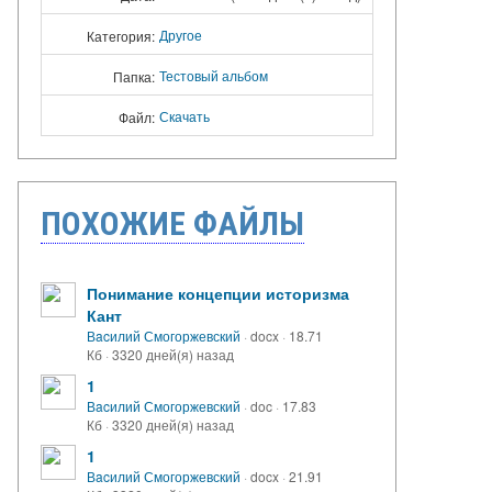
Другое
Категория:
Тестовый альбом
Папка:
Скачать
Файл:
ПОХОЖИЕ ФАЙЛЫ
Понимание концепции историзма
Кант
Вacилий Смогоржевский
·
docx
·
18.71
Кб
·
3320 дней(я) назад
1
Вacилий Смогоржевский
·
doc
·
17.83
Кб
·
3320 дней(я) назад
1
Вacилий Смогоржевский
·
docx
·
21.91