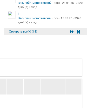
Вacилий Смогоржевский
·
docx
·
21.91 Кб
·
3320
дней(я) назад
1
Вacилий Смогоржевский
·
doc
·
17.83 Кб
·
3320
дней(я) назад
Смотреть все(х) (14)