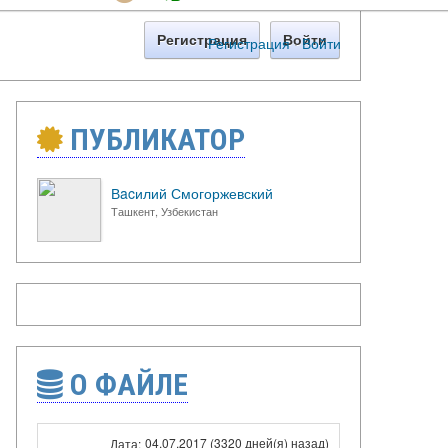
Регистрация
Войти
Регистрация
·
Войти
ПУБЛИКАТОР
Вacилий Смогоржевский
Ташкент, Узбекистан
О ФАЙЛЕ
04.07.2017 (3320 дней(я) назад)
Дата: