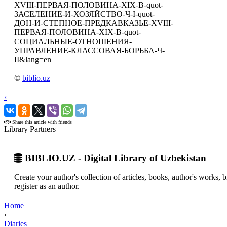
XVIII-ПЕРВАЯ-ПОЛОВИНА-XIX-В-quot-
ЗАСЕЛЕНИЕ-И-ХОЗЯЙСТВО-Ч-I-quot-
ДОН-И-СТЕПНОЕ-ПРЕДКАВКАЗЬЕ-XVIII-
ПЕРВАЯ-ПОЛОВИНА-XIX-В-quot-
СОЦИАЛЬНЫЕ-ОТНОШЕНИЯ-
УПРАВЛЕНИЕ-КЛАССОВАЯ-БОРЬБА-Ч-
II&lang=en
©
biblio.uz
‹
›
Share this article with friends
Library Partners
BIBLIO.UZ - Digital Library of Uzbekistan
Create your author's collection of articles, books, author's works,
register as an author.
Home
›
Diaries