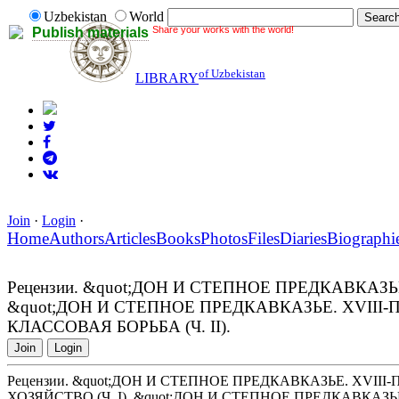
Uzbekistan
World
Share your works with the world!
Publish materials
of Uzbekistan
LIBRARY
Join
·
Login
·
Home
Authors
Articles
Books
Photos
Files
Diaries
Biographi
Рецензии. &quot;ДОН И СТЕПНОЕ ПРЕДКАВКАЗЬЕ
&quot;ДОН И СТЕПНОЕ ПРЕДКАВКАЗЬЕ. XVIII
КЛАССОВАЯ БОРЬБА (Ч. II).
Join
Login
Рецензии. &quot;ДОН И СТЕПНОЕ ПРЕДКАВКАЗЬЕ. XVIII
ХОЗЯЙСТВО (Ч. I). &quot;ДОН И СТЕПНОЕ ПРЕДКАВКАЗЬЕ