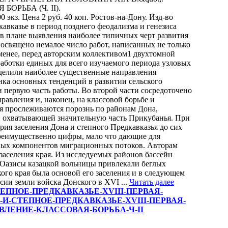
РЬБА (Ч. II).
00 экз. Цена 2 руб. 40 коп. Ростов-на-Дону. Изд-во
кавказье в период позднего феодализма и генезиса
 в плане выявления наиболее типичных черт развития
посвящено немалое число работ, написанных не только
менее, перед авторским коллективом1 двухтомной
работки единых для всего изучаемого периода узловых
еделили наиболее существенные направления
енка основных тенденций в развитии сельского
 первую часть работы. Во второй части сосредоточено
авления и, наконец, на классовой борьбе и
я прослеживаются порознь по районам Дона,
, охватывающей значительную часть Прикубанья. При
рия заселения Дона и степного Предкавказья до сих
преимущественно цифры, мало что дающие для
ных компонентов миграционных потоков. Авторам
заселения края. Из исследуемых районов бассейн
 Оазисы казацкой вольницы привлекали беглых
ого края была основой его заселения и в следующем
ссии земли войска Донского в XVI ...
Читать далее
ОН-И-СТЕПНОЕ-ПРЕДКАВКАЗЬЕ-XVIII-ПЕРВАЯ-
-И-СТЕПНОЕ-ПРЕДКАВКАЗЬЕ-XVIII-ПЕРВАЯ-
ЛЕНИЕ-КЛАССОВАЯ-БОРЬБА-Ч-II