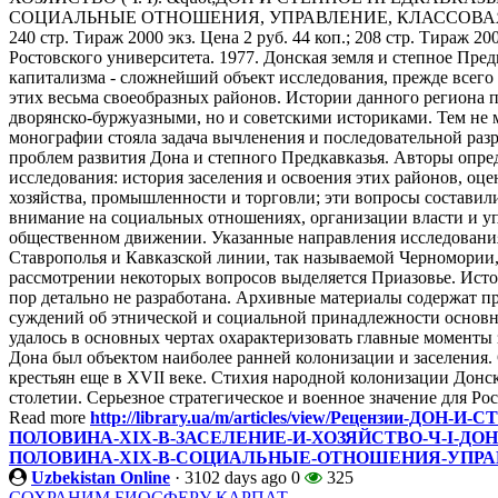
СОЦИАЛЬНЫЕ ОТНОШЕНИЯ, УПРАВЛЕНИЕ, КЛАССОВАЯ БО
240 стр. Тираж 2000 экз. Цена 2 руб. 44 коп.; 208 стр. Тираж 20
Ростовского университета. 1977. Донская земля и степное Пред
капитализма - сложнейший объект исследования, прежде всего
этих весьма своеобразных районов. Истории данного региона 
дворянско-буржуазными, но и советскими историками. Тем не 
монографии стояла задача вычленения и последовательной раз
проблем развития Дона и степного Предкавказья. Авторы опр
исследования: история заселения и освоения этих районов, оц
хозяйства, промышленности и торговли; эти вопросы составили
внимание на социальных отношениях, организации власти и упр
общественном движении. Указанные направления исследовани
Ставрополья и Кавказской линии, так называемой Черномории
рассмотрении некоторых вопросов выделяется Приазовье. Исто
пор детально не разработана. Архивные материалы содержат 
суждений об этнической и социальной принадлежности основ
удалось в основных чертах охарактеризовать главные моменты 
Дона был объектом наиболее ранней колонизации и заселения.
крестьян еще в XVII веке. Стихия народной колонизации Донск
столетии. Серьезное стратегическое и военное значение для Ро
Read more
http://library.ua/m/articles/view/Рецензии-Д
ПОЛОВИНА-XIX-В-ЗАСЕЛЕНИЕ-И-ХОЗЯЙСТВО-Ч-I-ДОН
ПОЛОВИНА-XIX-В-СОЦИАЛЬНЫЕ-ОТНОШЕНИЯ-УПРАВ
Uzbekistan Online
·
3102 days ago
0
325
СОХРАНИМ БИОСФЕРУ КАРПАТ