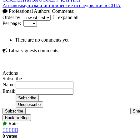
Антикоммунизм и исторические исследования в США
Professional Authors' Comments:
Order by:
expand all
Per page:
There are no comments yet
Library guests comments
Actions
Subscribe
Name:
Email:
Subscribe
Sha
Back to Blog
Rate





0 votes