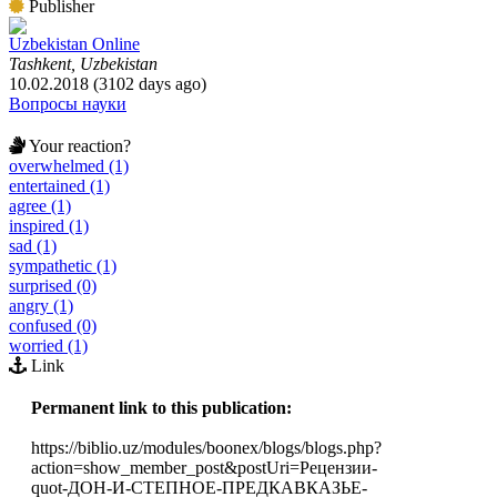
Publisher
Uzbekistan Online
Tashkent, Uzbekistan
10.02.2018 (3102 days ago)
Вопросы науки
Your reaction?
overwhelmed (1)
entertained (1)
agree (1)
inspired (1)
sad (1)
sympathetic (1)
surprised (0)
angry (1)
confused (0)
worried (1)
Link
Permanent link to this publication:
https://biblio.uz/modules/boonex/blogs/blogs.php?
action=show_member_post&postUri=Рецензии-
quot-ДОН-И-СТЕПНОЕ-ПРЕДКАВКАЗЬЕ-