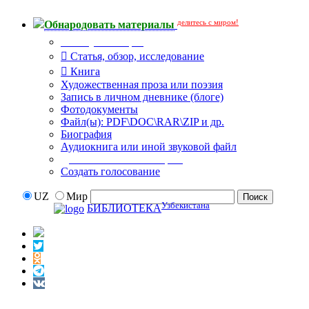
делитесь с миром!
Обнародовать материалы
Тип публикации
Статья, обзор, исследование
Книга
Художественная проза или поэзия
Запись в личном дневнике (блоге)
Фотодокументы
Файл(ы): PDF\DOC\RAR\ZIP и др.
Биография
Аудиокнига или иной звуковой файл
Дополнительные опции:
Создать голосование
UZ
Мир
Узбекистана
БИБЛИОТЕКА