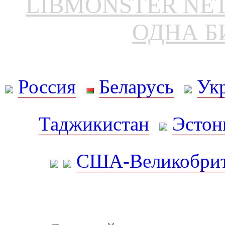
LIBMONSTER N
ОДНА Б
Россия
Беларусь
Ук
Таджикистан
Эстон
США-Великобрит