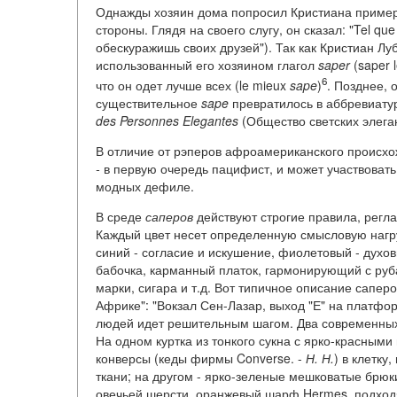
Однажды хозяин дома попросил Кристиана примери
стороны. Глядя на своего слугу, он сказал: "Tel que t
обескуражишь своих друзей"). Так как Кристиан Л
использованный его хозяином глагол
saper
(saper 
6
что он одет лучше всех (le mieux
sape
)
. Позднее, 
существительное
sape
превратилось в аббревиату
des Personnes Elegantes
(Общество светских элега
В отличие от рэперов афроамериканского происхо
-
в первую очередь пацифист, и может участвовать 
модных дефиле.
В среде
саперов
действуют строгие правила, регл
Каждый цвет несет определенную смысловую нагру
синий - согласие и искушение, фиолетовый - духов
бабочка, карманный платок, гармонирующий с руба
марки, сигара и т.д. Вот типичное описание сапер
Африке": "Вокзал Сен-Лазар, выход "Е" на платф
людей идет решительным шагом. Два современных
На одном куртка из тонкого сукна с ярко-красным
конверсы (кеды фирмы Converse. -
Н. Н.
) в клетку
ткани; на другом - ярко-зеленые мешковатые брюки
овечьей шерсти, оранжевый шарф Hermes, подходя