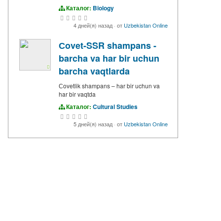
Каталог:
Biology
4 дней(я) назад
·
от
Uzbekistan Online
Сovet-SSR shampans -
barcha va har bir uchun
barcha vaqtlarda
Сovetlik shampans – har bir uchun va
har bir vaqtda
Каталог:
Cultural Studies
5 дней(я) назад
·
от
Uzbekistan Online