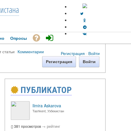
кистана
ио
Опросы
т статьи
·
Комментарии
Регистрация
·
Войти
Регистрация
Войти
ПУБЛИКАТОР
Ilmira Askarova
Tashkent, Узбекистан
→
рейтинг
381 просмотров