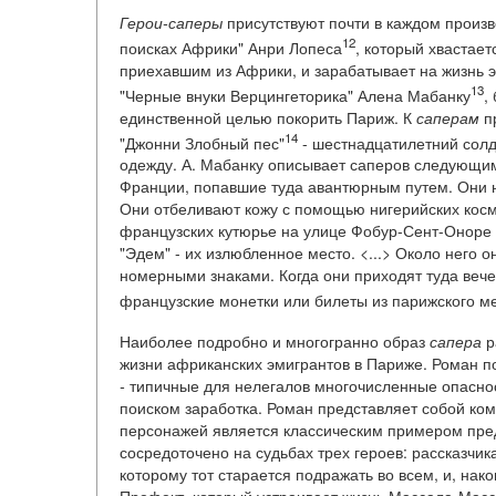
Герои-саперы
присутствуют почти в каждом произв
12
поисках Африки" Анри Лопеса
, который хвастае
приехавшим из Африки, и зарабатывает на жизнь 
13
"Черные внуки Верцингеторика" Алена Мабанку
,
единственной целью покорить Париж. К
саперам
п
14
"Джонни Злобный пес"
- шестнадцатилетний солд
одежду. А. Мабанку описывает саперов следующим
Франции, попавшие туда авантюрным путем. Они 
Они отбеливают кожу с помощью нигерийских косм
французских кутюрье на улице Фобур-Сент-Оноре 
"Эдем" - их излюбленное место. <...> Около него
номерными знаками. Когда они приходят туда вече
французские монетки или билеты из парижского м
Наиболее подробно и многогранно образ
сапера
р
жизни африканских эмигрантов в Париже. Роман п
-
типичные для нелегалов многочисленные опасно
поиском заработка. Роман представляет собой ко
персонажей является классическим примером пред
сосредоточено на судьбах трех героев: рассказч
которому тот старается подражать во всем, и, нак
Префект, который устраивает жизнь Массала-Масс