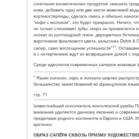
сочетания косметических продуктов: смешать средс
кожи, добавить одну или две капли жавелевой вод
кортикостероиды, сделать смесь и обильно наносит
"кофе с молоком", это будет прекрасно. Ничего, чт
он только стискивает зубы: скоро он приземлится в
носках из шотландской ткани, двухцветных ботинка
воротником фиалкового цвета, кальсонах Dolce & G
11
сапер, само воплощение успешности"
. Оставшие
и с нетерпением ждут их возвращения домой с под
Среди идеологов современных
саперов
знаковые ф
* Языки
киконго
,
лари
и
лингала
широко распростра
большинство заимствований во французском язык
стр. 71
(известнейший исполнитель конголезской румбы П
внимание уделяется данному явлению и совреме
пределами родного континента в Европе и США. Их
критично.
ОБРАЗ
САПÉРА
СКВОЗЬ ПРИЗМУ ХУДОЖЕСТВЕ