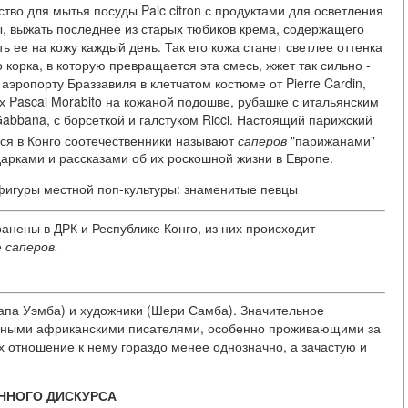
тво для мытья посуды Paic citron с продуктами для осветления
ы, выжать последнее из старых тюбиков крема, содержащего
ь ее на кожу каждый день. Так его кожа станет светлее оттенка
о корка, в которую превращается эта смесь, жжет так сильно -
 аэропорту Браззавиля в клетчатом костюме от Pierre Cardin,
х Pascal Morabito на кожаной подошве, рубашке с итальянским
abbana, с борсеткой и галстуком Ricci. Настоящий парижский
ся в Конго соотечественники называют
саперов
"парижанами"
арками и рассказами об их роскошной жизни в Европе.
игуры местной поп-культуры: знаменитые певцы
нены в ДРК и Республике Конго, из них происходит
е
саперов.
апа Уэмба) и художники (Шери Самба). Значительное
нными африканскими писателями, особенно проживающими за
 отношение к нему гораздо менее однозначно, а зачастую и
ННОГО ДИСКУРСА