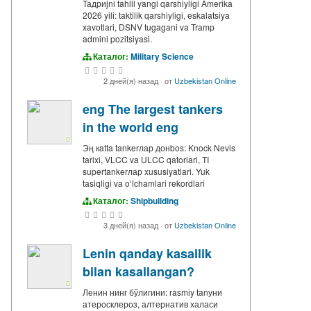
Тадриjni tahlil yangi qarshiyligi Amerika
2026 yili: taktilik qarshiyligi, eskalatsiya
xavotlari, DSNV tugagani va Tramp
admini pozitsiyasi.
Каталог:
Military Science
2 дней(я) назад
·
от
Uzbekistan Online
eng The largest tankers
in the world eng
Эң кatta tankerлар донbos: Knock Nevis
tarixi, VLCC va ULCC qatorlari, TI
supertankerлар xususiyatlari. Yuk
tasiqligi va oʻlchamlari rekordlari
Каталог:
Shipbuilding
3 дней(я) назад
·
от
Uzbekistan Online
Lenin qanday kasallik
bilan kasallangan?
Ленин нинг бўлигини: rasmiy tanуни
атеросклероз, алтернатив халаси