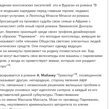
едении конголезских писателей: это и Вураган из романа "В
тся модными нарядами перед главным героем, недавно
эскорт-услугами, и Леопольд Мпасси-Мпасси из романа
 бросающий на произвол судьбы свою семью в Африке с
ричисляет себя юный герой романа Эмманюэля Донгалы
ат, бережно хранящий среди своих трофеев дизайнерскую
 образом: "Парижане" - это молодые конголезцы, живущие во
называют себя членами Общества светских элегантных людей.
етических средств. Они покупают одежду ведущих
и на каникулы приезжают на родину похвастаться ею. Бар
 они могут выставить свои велосипеды или машины с парижскими
ром, у входа их приветствуют зеваки, которым они раздают
15
етро"
.
16
аскрывается в романе
А. Мабанку
"Триколор"
, посвященном
оказывает другую, непарадную, сторону явления
sape
сти, связанные с незаконным решением жилищных проблем и
мпендиум основных черт идеологии
саперов
, а каждый из его
ставителей данной субкультуры. Повествование
ика по имени Массала-Массала, Моки по прозвищу Парижанин,
онец, неуловимого криминального авторитета по кличке
ала в Париже.