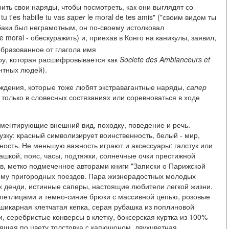
ть свои наряды, чтобы посмотреть, как они выглядят со
u t'es habille tu vas
saper
le moral de tes amis" ("своим видом ты
убаки был неграмотным, он по-своему истолковал
le moral - обескуражить) и, приехав в Конго на каникулы, заявил,
образованное от глагола имя
ру, которая расшифровывается как
Societe des Ambianceurs et
нтных людей).
ждения, которые тоже любят экстравагантные наряды,
сапер
только в словесных состязаниях или соревноваться в ходе
аментирующие внешний вид, походку, поведение и речь.
зку: красный символизирует воинственность, белый - мир,
ность. Не меньшую важность играют и аксессуары: галстук или
шкой, пояс, часы, подтяжки, солнечные очки престижной
ов, метко подмеченное авторами книги "Записки о Парижской
орму пригородных поездов. Пара жизнерадостных молодых
 денди, истинные саперы, настоящие любители легкой жизни.
и петлицами и темно-синие брюки с массивной цепью, розовые
, шикарная клетчатая кепка, серая рубашка из поплиновой
, серебристые конверсы в клетку, боксерская куртка из 100%
щая по цвету толстовка с капюшоном, двухцветная