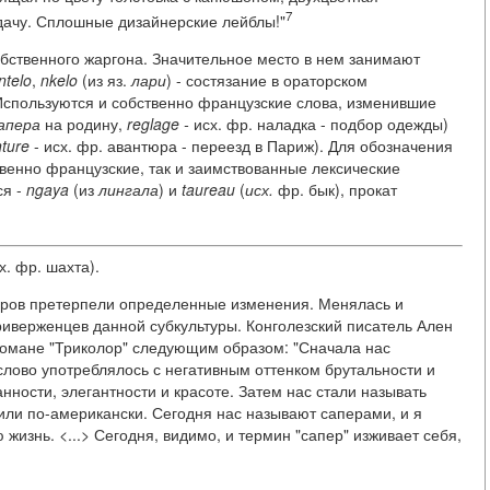
7
дачу. Сплошные дизайнерские лейблы!"
бственного жаргона. Значительное место в нем занимают
ntelo
,
nkelo
(из яз.
лари
) - состязание в ораторском
 Используются и собственно французские слова, изменившие
апера
на родину,
reglage -
исх. фр. наладка - подбор одежды)
ture
- исх. фр. авантюра - переезд в Париж). Для обозначения
твенно французские, так и заимствованные лексические
ся -
ngaya
(из
лингала
) и
taureau
(
исх.
фр. бык), прокат
х. фр. шахта).
еров претерпели определенные изменения. Менялась и
иверженцев данной субкультуры. Конголезский писатель Ален
романе "Триколор" следующим образом: "Сначала нас
о слово употреблялось с негативным оттенком брутальности и
анности, элегантности и красоте. Затем нас стали называть
или по-американски. Сегодня нас называют саперами, и я
 жизнь. <...> Сегодня, видимо, и термин "сапер" изживает себя,