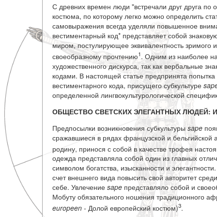
С древних времен люди "встречали друг друга по 
костюма, по которому легко можно определить ста
самовыражения всегда уделяли повышенное внима
вестиментарный код* представляет собой знакову
миром, постулирующее эквивалентность зримого и
1
своеобразному прочтению
. Одним из наиболее н
художественного дискурса, так как вербальные 
кодами. В настоящей статье предпринята попытка 
вестиментарного кода, присущего субкультуре
sap
определенной лингвокультурологической специфик
ОБЩЕСТВО СВЕТСКИХ ЭЛЕГАНТНЫХ ЛЮДЕЙ: 
Предпосылки возникновения субкультуры
sape
появ
сражавшиеся в рядах французской и бельгийской 
родину, принося с собой в качестве трофея наст
одежда представляла собой один из главных отлич
символом богатства, изысканности и элегантности
счет внешнего вида повысить свой авторитет среди
себе. Увлечение
sape
представляло собой и своео
Мобуту обязательного ношения традиционного аф
3
europeen -
Долой европейский костюм)
.