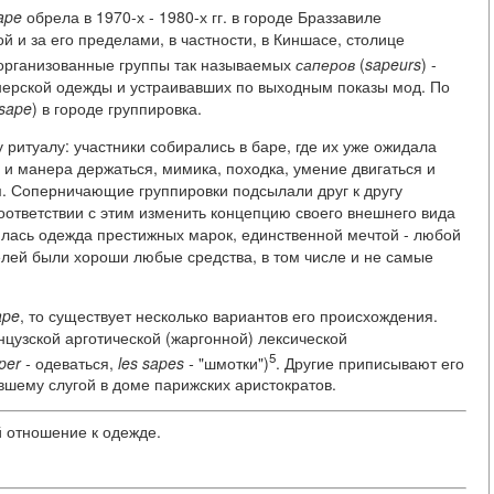
ape
обрела в 1970-х - 1980-х гг. в городе Браззавиле
й и за его пределами, в частности, в Киншасе, столице
 организованные группы так называемых
саперов
(
sapeurs
) -
нерской одежды и устраивавших по выходным показы мод. По
sape
) в городе группировка.
ритуалу: участники собирались в баре, где их уже ожидала
 и манера держаться, мимика, походка, умение двигаться и
м. Соперничающие группировки подсылали друг к другу
соответствии с этим изменить концепцию своего внешнего вида
лась одежда престижных марок, единственной мечтой - любой
елей были хороши любые средства, в том числе и не самые
ape
, то существует несколько вариантов его происхождения.
цузской арготической (жаргонной) лексической
5
per -
одеваться,
les sapes -
"шмотки")
. Другие приписывают его
авшему слугой в доме парижских аристократов.
 отношение к одежде.