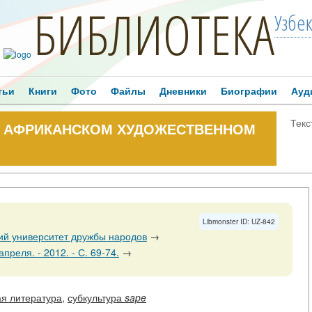
БИБЛИОТЕКА
Узбе
тьи
Книги
Фото
Файлы
Дневники
Биографии
Ауд
Текс
В АФРИКАНСКОМ ХУДОЖЕСТВЕННОМ
→
Libmonster ID: UZ-842
ий университет дружбы народов
→
апреля. - 2012. - С. 69-74.
→
я литература
,
субкультура
sape