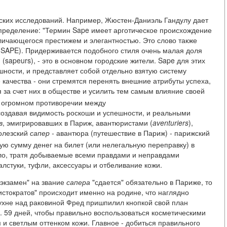
ских исследований. Например, Жюстен-Даниэль Гандулу дает
определение: "Термин Sape имеет арготическое происхождение
личающегося престижем и элегантностью. Это слово также
(SAPE). Придерживается подобного стиля очень малая доля
sapeurs), - это в основном городские жители. Sape для этих
шности, и представляет собой отдельно взятую систему
качества - они стремятся перенять внешние атрибуты успеха,
 за счет них в обществе и усилить тем самым влияние своей
б огромном противоречии между
оздавая видимость роскоши и успешности, и реальными
в
, эмигрировавших в Париж, авантюристами (
aventuriers
),
олезский
сапер -
авантюра (путешествие в Париж) - парижский
ую сумму денег на билет (или нелегальную переправку) в
ало, тратя добываемые всеми правдами и неправдами
лстуки, туфли, аксессуары и отбеливание кожи.
"экзамен" на звание
сапера
"сдается" обязательно в Париже, то
стократов" происходит именно на родине, что наглядно
ухне над раковиной Фред пришпилил кнопкой свой план
ь. 59 дней, чтобы правильно воспользоваться косметическими
 и светлым оттенком кожи. Главное - добиться правильного