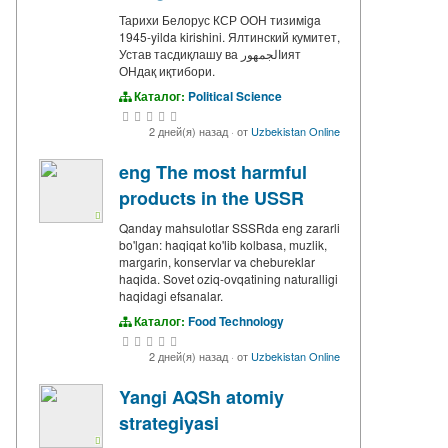
Тарихи Белорус КСР ООН тизимiga
1945-yilda kirishini. Ялтинский кумитет,
Устав тасдиқлашу ва الجمهورият
ОНдақ иқтибори.
Каталог:
Political Science
2 дней(я) назад
·
от
Uzbekistan Online
eng The most harmful
products in the USSR
Qanday mahsulotlar SSSRda eng zararli
bo'lgan: haqiqat ko'lib kolbasa, muzlik,
margarin, konservlar va chebureklar
haqida. Sovet oziq-ovqatining naturalligi
haqidagi efsanalar.
Каталог:
Food Technology
2 дней(я) назад
·
от
Uzbekistan Online
Yangi AQSh atomiy
strategiyasi