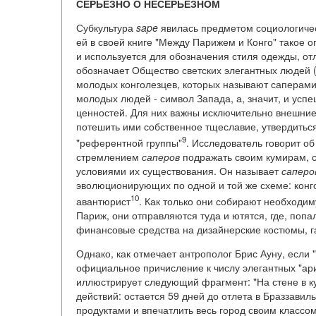
СЕРЬЕЗНО О НЕСЕРЬЕЗНОМ
Субкультура
sape
явилась предметом социологиче
ей в своей книге "Между Парижем и Конго" такое 
и используется для обозначения стиля одежды, от
обозначает Общество светских элегантных людей 
молодых конголезцев, которых называют саперами (
молодых людей - символ Запада, а, значит, и успе
ценностей. Для них важны исключительно внешние 
потешить ими собственное тщеславие, утвердиться
9
"референтной группы"
. Исследователь говорит о
стремлением
саперов
подражать своим кумирам, с
условиями их существования. Он называет
саперо
эволюционирующих по одной и той же схеме: конг
10
авантюрист
. Как только они собирают необходим
Париж, они отправляются туда и ютятся, где, поп
финансовые средства на дизайнерские костюмы, га
Однако, как отмечает антрополог Брис Ауну, если 
официальное причисление к числу элегантных "ари
иллюстрирует следующий фрагмент: "На стене в к
действий: остается 59 дней до отлета в Браззавил
продуктами и впечатлить весь город своим классом