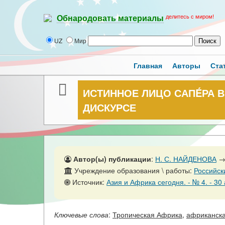
делитесь с миром!
Обнародовать материалы
UZ
Мир
Главная
Авторы
Ста
ИСТИННОЕ ЛИЦО САПÉРА 
ДИСКУРСЕ
Автор(ы) публикации
:
Н. С. НАЙДЕНОВА
Учреждение образования \ работы:
Российск
Источник:
Азия и Африка сегодня. - № 4. - 30 
Ключевые слова
:
Тропическая Африка
,
африканска