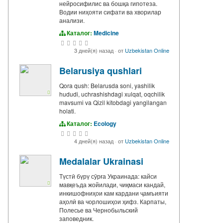
нейросифилис ва бошқа гипотеза.
Водии ниҳояти сифати ва хворилар
анализи.
Каталог:
Medicine
3 дней(я) назад
·
от
Uzbekistan Online
Belarusiya qushlari
Qora qush: Belarusda soni, yashilik
hududi, uchrashishdagi xulqat, oqchilik
mavsumi va Qizil kitobdagi yangilangan
holati.
Каталог:
Ecology
4 дней(я) назад
·
от
Uzbekistan Online
Medalalar Ukrainasi
Түстӣ бүрү сӯрға Украинада: кайси
мавқеъда жойилади, чиқмаси кандай,
инкишофниҳои кам кардани ҷамъияти
аҳолӣ ва чорлошиҳои ҳифз. Карпаты,
Полесье ва Чернобыльский
заповедник.