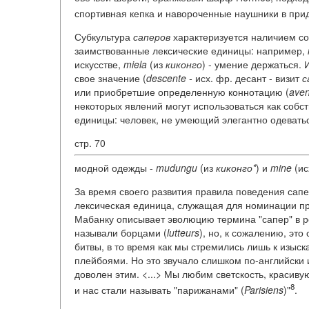
спортивная кепка и навороченные наушники в при
Субкультура
саперов
характеризуется наличием со
заимствованные лексические единицы: например,
искусстве,
miela
(из
киконго
) - умение держаться.
свое значение (
descente -
исх. фр. десант - визит
с
или приобретшие определенную коннотацию (
aven
некоторых явлений могут использоваться как собс
единицы: человек, не умеющий элегантно одевать
стр. 70
модной одежды -
mudungu
(из
киконго*
) и
mine
(ис
За время своего развития правила поведения сап
лексическая единица, служащая для номинации пр
Мабанку описывает эволюцию термина "сапер" в 
называли борцами (
lutteurs
), но, к сожалению, эт
битвы, в то время как мы стремились лишь к изыск
плейбоями. Но это звучало слишком по-английски 
доволен этим. <...> Мы любим светскость, красивую
8
и нас стали называть "парижанами" (
Parisiens
)"
.