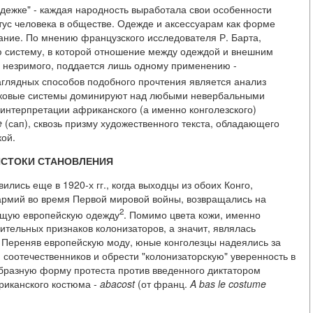
одежке" - каждая народность выработала свои особенности
тус человека в обществе. Одежде и аксессуарам как форме
ние. По мнению французского исследователя Р. Барта,
ю систему, в которой отношение между одеждой и внешним
 незримого, поддается лишь одному применению -
аглядных способов подобного прочтения является анализ
знаковые системы доминируют над любыми невербальными
интерпретации африканского (а именно конголезского)
e
(сап), сквозь призму художественного текста, обладающего
ой.
ИСТОКИ СТАНОВЛЕНИЯ
ились еще в 1920-х гг., когда выходцы из обоих Конго,
армий во время Первой мировой войны, возвращались на
2
оящую европейскую одежду
. Помимо цвета кожи, именно
ительных признаков колонизаторов, а значит, являлась
. Переняв европейскую моду, юные конголезцы надеялись за
 соотечественников и обрести "колонизаторскую" уверенность в
бразную форму протеста против введенного диктатором
риканского костюма -
abacost
(от франц.
A bas le costume