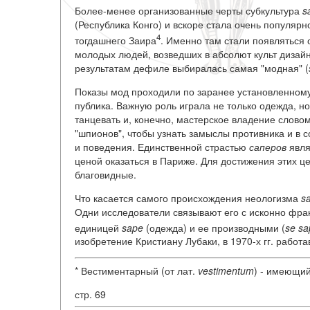
Более-менее организованные черты субкультура
s
(Республика Конго) и вскоре стала очень популярно
4
тогдашнего Заира
. Именно там стали появляться
молодых людей, возведших в абсолют культ дизай
результатам дефиле выбиралась самая "модная" (
Показы мод проходили по заранее установленному 
публика. Важную роль играла не только одежда, но
танцевать и, конечно, мастерское владение слово
"шпионов", чтобы узнать замыслы противника и в 
и поведения. Единственной страстью
саперов
явля
ценой оказаться в Париже. Для достижения этих ц
благовидные.
Что касается самого происхождения неологизма
s
Одни исследователи связывают его с исконно фран
единицей
sape
(одежда) и ее производными (
se sa
изобретение Кристиану Лубаки, в 1970-х гг. работ
* Вестиментарный (от лат.
vestimentum
) - имеющий
стр. 69