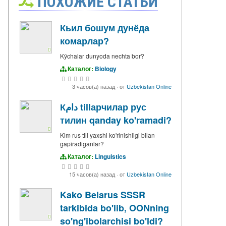
ПОХОЖИЕ СТАТЬИ
Кьил бошум дунёда
комарлар?
Kӯchalar dunyoda nechta bor?
Каталог:
Biology
3 часов(а) назад
·
от
Uzbekistan Online
Кدام tillарчилар рус
тилин qanday ko'ramadi?
Kim rus tili yaxshi ko'rinishligi bilan
gapiradiganlar?
Каталог:
Linguistics
15 часов(а) назад
·
от
Uzbekistan Online
Kako Belarus SSSR
tarkibida bo'lib, OONning
so'ng'ibolarchisi bo'ldi?