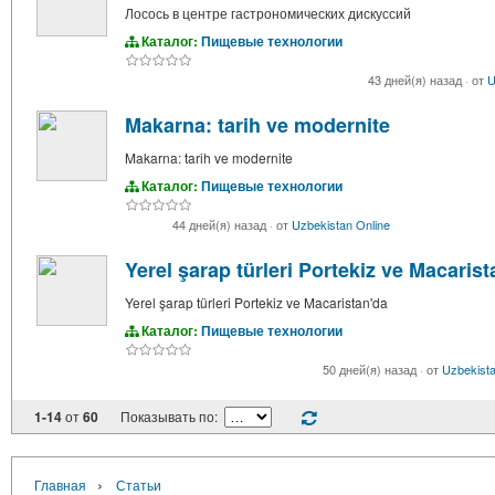
Лосось в центре гастрономических дискуссий
Каталог:
Пищевые технологии
43 дней(я) назад
·
от
U
Makarna: tarih ve modernite
Makarna: tarih ve modernite
Каталог:
Пищевые технологии
44 дней(я) назад
·
от
Uzbekistan Online
Yerel şarap türleri Portekiz ve Macarist
Yerel şarap türleri Portekiz ve Macaristan'da
Каталог:
Пищевые технологии
50 дней(я) назад
·
от
Uzbekista
1-14
от
60
Показывать по:
›
Главная
Статьи