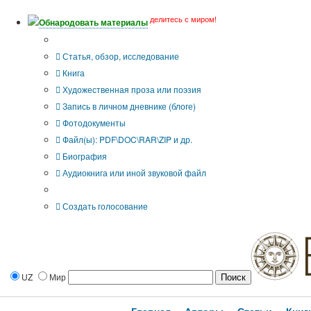
делитесь с миром!
Обнародовать материалы
Тип публикации
Статья, обзор, исследование
Книга
Художественная проза или поэзия
Запись в личном дневнике (блоге)
Фотодокументы
Файл(ы): PDF\DOC\RAR\ZIP и др.
Биография
Аудиокнига или иной звуковой файл
Дополнительные опции:
Создать голосование
UZ
Мир