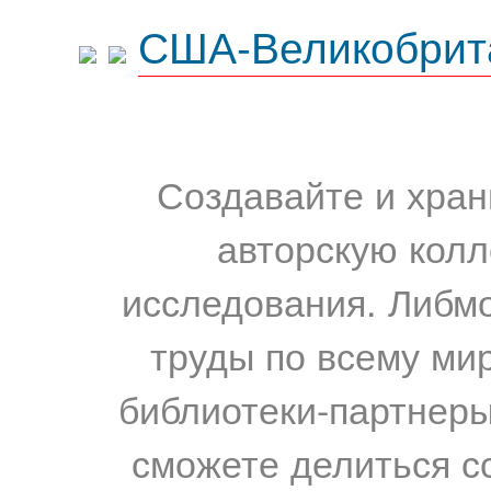
США-Великобрит
Создавайте и хран
авторскую колл
исследования. Либм
труды по всему мир
библиотеки-партнеры,
сможете делиться с