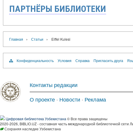
ПАРТНЁРЫ БИБЛИОТЕКИ
›
›
Главная
Статьи
Eiffel Kulesi
Конфиденциальность
Условия
Справка
Пригласить друга
Язы
Контакты редакции
О проекте
·
Новости
·
Реклама
Цифровая библиотека Узбекистана
© Все права защищены
2020-2026, BIBLIO.UZ - составная часть международной библиотечной сети Л
Сохраняя наследие Узбекистана