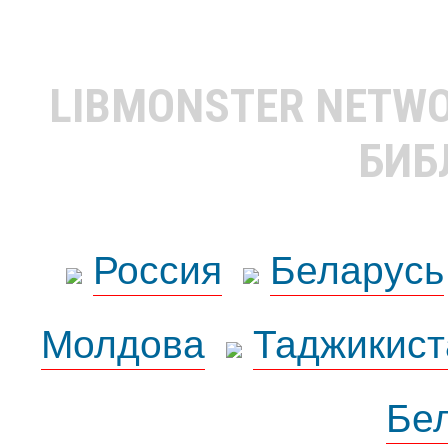
LIBMONSTER NETW
БИБ
Россия
Беларусь
Молдова
Таджикист
Бе