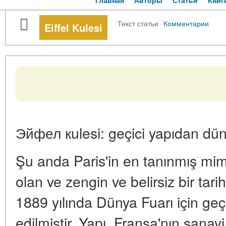
Главная
Авторы
Статьи
Книг
Текст статьи
·
Комментарии
Eiffel Kulesi
Эйфел кulesi: geçici yapıdan d
Şu anda Paris'in en tanınmış mimar
olan ve zengin ve belirsiz bir tari
1889 yılında Dünya Fuarı için geçi
edilmiştir. Yapı, Fransa'nın sanay