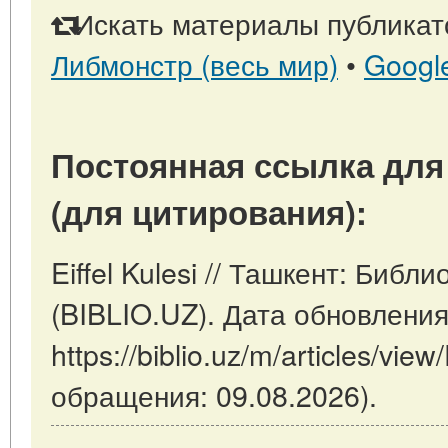
Искать материалы публикато
Либмонстр (весь мир)
•
Googl
Постоянная ссылка для
(для цитирования):
Eiffel Kulesi // Ташкент: Библ
(BIBLIO.UZ). Дата обновления
https://biblio.uz/m/articles/view/
обращения: 09.08.2026).