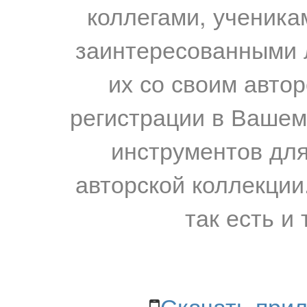
коллегами, ученика
заинтересованными 
их со своим авто
регистрации в Вашем
инструментов для
авторской коллекции.
так есть и 
Скачать прил