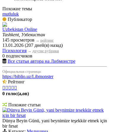
Похожие темы
mutluluk
Публикатор
Uzbekistan Online
Tashkent, Узбекистан
145 просмотров
→
рейтинг
13.01.2026 (207 дней(я) назад)
Психология
→
другие рубрики
0 подписчиков
Все статьи автора на Либмонстре
Официальная страница:
https://biblio.uz/Libmonster
Рейтинг





0 голос(а,ов)
Похожие статьи
Dünya Beyin Günü, yani beynimize teşekkür etmek
için bir fırsat
Dünya Beyin Günü, yani beynimize teşekkür etmek için
bir fırsat
Каталог:
Медицина