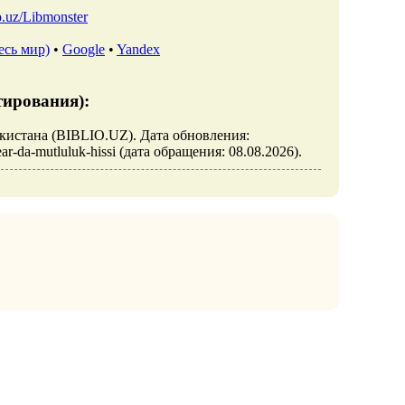
io.uz/Libmonster
есь мир)
•
Google
•
Yandex
тирования):
бекистана (BIBLIO.UZ). Дата обновления:
ear-da-mutluluk-hissi (дата обращения: 08.08.2026).