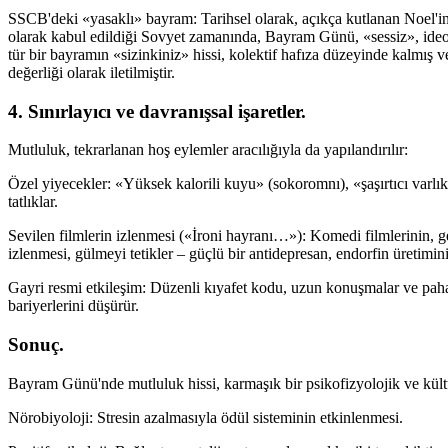
SSCB'deki «yasaklı» bayram: Tarihsel olarak, açıkça kutlanan Noel'in 
olarak kabul edildiği Sovyet zamanında, Bayram Günü, «sessiz», ideol
tür bir bayramın «sizinkiniz» hissi, kolektif hafıza düzeyinde kalmış 
değerliği olarak iletilmiştir.
4. Sınırlayıcı ve davranışsal işaretler.
Mutluluk, tekrarlanan hoş eylemler aracılığıyla da yapılandırılır:
Özel yiyecekler: «Yüksek kalorili kuyu» (sokoromnı), «şaşırtıcı varlık»
tatlıklar.
Sevilen filmlerin izlenmesi («İroni hayranı…»): Komedi filmlerinin, gel
izlenmesi, gülmeyi tetikler – güçlü bir antidepresan, endorfin üretimini
Gayri resmi etkileşim: Düzenli kıyafet kodu, uzun konuşmalar ve pahal
bariyerlerini düşürür.
Sonuç.
Bayram Günü'nde mutluluk hissi, karmaşık bir psikofizyolojik ve kültü
Nörobiyoloji: Stresin azalmasıyla ödül sisteminin etkinlenmesi.