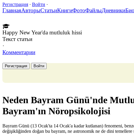
Регистрация
·
Войти
·
Главная
Авторы
Статьи
Книги
Фото
Файлы
Дневники
Би
Happy New Year'da mutluluk hissi
Текст статьи
·
Комментарии
Регистрация
Войти
Neden Bayram Günü'nde Mutlulu
Bayram'ın Nöropsikolojisi
Bayram Günü (13 Ocak'ta 14 Ocak'a kadar kutlanan) fenomeni, benzersi
değişikliğinden doğan bu bayram, ne astronomik ne de dini temellere s