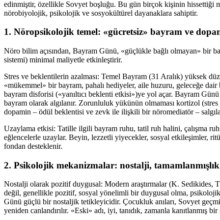
edinmiştir, özellikle Sovyet boşluğu. Bu gün birçok kişinin hissettiği 
nörobiyolojik, psikolojik ve sosyokültürel dayanaklara sahiptir.
1. Nöropsikolojik temel: «gücretsiz» bayram ve dop
Nöro bilim açısından, Bayram Günü, «güçlükle bağlı olmayan» bir ba
sistemi) minimal maliyetle etkinleştirir.
Stres ve beklentilerin azalması: Temel Bayram (31 Aralık) yüksek düzey
«mükemmel» bir bayram, pahalı hediyeler, aile huzuru, geleceğe dair b
bayram disforisi («yanıltıcı beklenti etkisi»)ye yol açar. Bayram Gün
bayram olarak algılanır. Zorunluluk yükünün olmaması kortizol (stres 
dopamin – ödül beklentisi ve zevk ile ilişkili bir nöromediatör – salgıl
Uzaylama etkisi: Tatille ilgili bayram ruhu, tatil ruh halini, çalışma 
eğlencelerle uzaylar. Beyin, lezzetli yiyecekler, sosyal etkileşimler, rit
fondan desteklenir.
2. Psikolojik mekanizmalar: nostalji, tamamlanmışlık v
Nostalji olarak pozitif duygusal: Modern araştırmalar (K. Sedikides, T. 
değil, genellikle pozitif, sosyal yönelimli bir duygusal olma, psikolojik
Günü güçlü bir nostaljik tetikleyicidir. Çocukluk anıları, Sovyet geçmi
yeniden canlandırılır. «Eski» adı, iyi, tanıdık, zamanla kanıtlanmış bir 