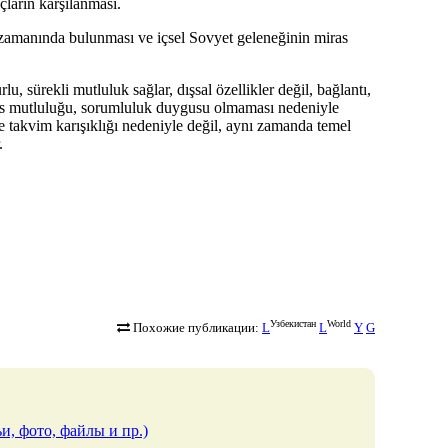
açların karşılanması.
 zamanında bulunması ve içsel Sovyet geleneğinin miras
lu, sürekli mutluluk sağlar, dışsal özellikler değil, bağlantı,
nefes mutluluğu, sorumluluk duygusu olmaması nedeniyle
e takvim karışıklığı nedeniyle değil, aynı zamanda temel
.
Узбекистан
World
Похожие публикации:
L
L
Y
G
и, фото, файлы и пр.)