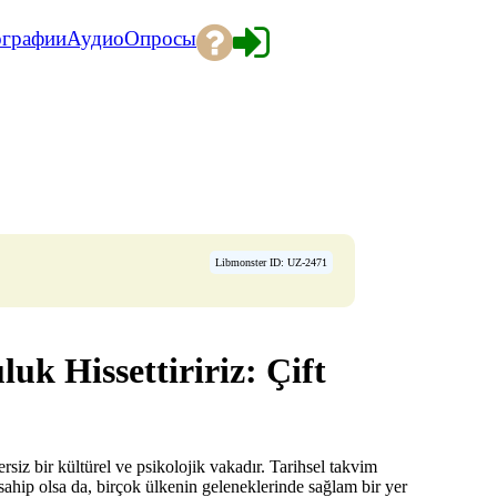
ографии
Аудио
Опросы
Libmonster ID: UZ-2471
k Hissettiririz: Çift
z bir kültürel ve psikolojik vakadır. Tarihsel takvim
ahip olsa da, birçok ülkenin geleneklerinde sağlam bir yer