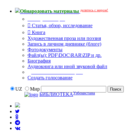
делитесь с миром!
Обнародовать материалы
Тип публикации
Статья, обзор, исследование
Книга
Художественная проза или поэзия
Запись в личном дневнике (блоге)
Фотодокументы
Файл(ы): PDF\DOC\RAR\ZIP и др.
Биография
Аудиокнига или иной звуковой файл
Дополнительные опции:
Создать голосование
UZ
Мир
Узбекистана
БИБЛИОТЕКА