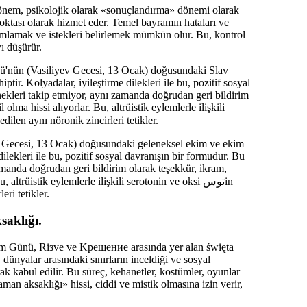
önem, psikolojik olarak «sonuçlandırma» dönemi olarak
ktası olarak hizmet eder. Temel bayramın hataları ve
amlamak ve istekleri belirlemek mümkün olur. Bu, kontrol
ı düşürür.
ü'nün (Vasiliyev Gecesi, 13 Ocak) doğusundaki Slav
ptir. Kolyadalar, iyileştirme dilekleri ile bu, pozitif sosyal
enekleri takip etmiyor, aynı zamanda doğrudan geri bildirim
lma hissi alıyorlar. Bu, altrüistik eylemlerle ilişkili
aktive edilen aynı nöronik zincirleri tetikler.
v Gecesi, 13 Ocak) doğusundaki geleneksel ekim ve ekim
 dilekleri ile bu, pozitif sosyal davranışın bir formudur. Bu
zamanda doğrudan geri bildirim olarak teşekkür, ikram,
trüistik eylemlerle ilişkili serotonin ve oksi توسin
ri tetikler.
saklığı.
m Günü, Rізve ve Kрещение arasında yer alan święta
 dünyalar arasındaki sınırların inceldiği ve sosyal
ak kabul edilir. Bu süreç, kehanetler, kostümler, oyunlar
man aksaklığı» hissi, ciddi ve mistik olmasına izin verir,