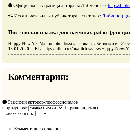
Официальная страница автора на Либмонстре:
https://bibl
Искать материалы публикатора в системах:
Либмонстр (в
Постоянная ссылка для научных работ (для ци
Happy New Year'da mutluluk hissi // Ташкент: Библиотека Уз
13.01.2026. URL: https://biblio.uz/m/articles/view/Happy-New-Y
Комментарии:
Рецензии авторов-профессионалов
Сортировка:
развернуть все
Показывать по:
Комментариев пока нет