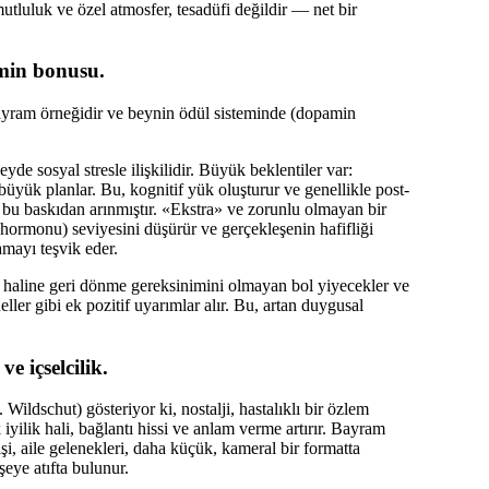
mutluluk ve özel atmosfer, tesadüfi değildir — net bir
amin bonusu.
yram örneğidir ve beynin ödül sisteminde (dopamin
de sosyal stresle ilişkilidir. Büyük beklentiler var:
üyük planlar. Bu, kognitif yük oluşturur ve genellikle post-
ü bu baskıdan arınmıştır. «Ekstra» ve zorunlu olmayan bir
hormonu) seviyesini düşürür ve gerçekleşenin hafifliği
amayı teşvik eder.
ruh haline geri dönme gereksinimini olmayan bol yiyecekler ve
üeller gibi ek pozitif uyarımlar alır. Bu, artan duygusal
e içselcilik.
Wildschut) gösteriyor ki, nostalji, hastalıklı bir özlem
 iyilik hali, bağlantı hissi ve anlam verme artırır. Bayram
şi, aile gelenekleri, daha küçük, kameral bir formatta
şeye atıfta bulunur.