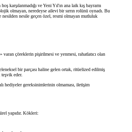
hoş karşılanmadığı ve Yeni Yıl'ın ana laik kış bayramı
ojik olmayan, neredeyse ailevi bir sırrın rolünü oynadı. Bu
ve nesilden nesile geçen özel, resmi olmayan mutluluk
 varan çöreklerin pişirilmesi ve yenmesi, rahatlatıcı olan
eneksel bir parçası haline gelen ortak, ritüelized edilmiş
 teşvik eder.
ı hediyeler gereksinimlerinin olmaması, iletişim
rel yapıdır. Kökleri: