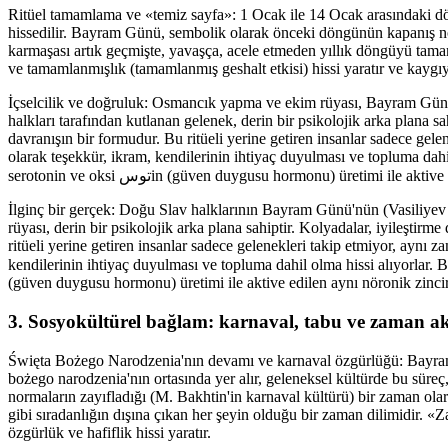
Ritüel tamamlama ve «temiz sayfa»: 1 Ocak ile 14 Ocak arasındaki d
hissedilir. Bayram Günü, sembolik olarak önceki döngünün kapanış no
karmaşası artık geçmişte, yavaşça, acele etmeden yıllık döngüyü tam
ve tamamlanmışlık (tamamlanmış geshalt etkisi) hissi yaratır ve kaygıy
İçselcilik ve doğruluk: Osmancık yapma ve ekim rüyası, Bayram Gün
halkları tarafından kutlanan gelenek, derin bir psikolojik arka plana sahi
davranışın bir formudur. Bu ritüeli yerine getiren insanlar sadece gel
olarak teşekkür, ikram, kendilerinin ihtiyaç duyulması ve topluma dahil o
serotonin ve oksi توسin (güven duygusu hormonu) üretimi ile 
İlginç bir gerçek: Doğu Slav halklarının Bayram Günü'nün (Vasiliye
rüyası, derin bir psikolojik arka plana sahiptir. Kolyadalar, iyileştirme
ritüeli yerine getiren insanlar sadece gelenekleri takip etmiyor, aynı 
kendilerinin ihtiyaç duyulması ve topluma dahil olma hissi alıyorlar. Bu, al
(güven duygusu hormonu) üretimi ile aktive edilen aynı nöronik zincirle
3. Sosyokültürel bağlam: karnaval, tabu ve zaman ak
Święta Bożego Narodzenia'nın devamı ve karnaval özgürlüğü: Bayra
bożego narodzenia'nın ortasında yer alır, geleneksel kültürde bu süreç,
normaların zayıfladığı (M. Bakhtin'in karnaval kültürü) bir zaman olar
gibi sıradanlığın dışına çıkan her şeyin olduğu bir zaman dilimidir. «Za
özgürlük ve hafiflik hissi yaratır.