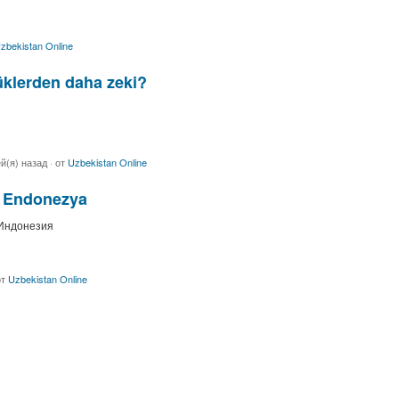
zbekistan Online
klerden daha zeki?
ей(я) назад
·
от
Uzbekistan Online
 - Endonezya
 Индонезия
т
Uzbekistan Online