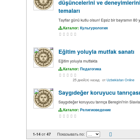
düşüncelerini ve deneyimlerini p
temaları
Tауflar günü kutlu olsun! Eşsiz bir bayramın 80
Каталог:
Культурология
Eğitim yoluyla mutfak sanatı
Eğitim yoluyla mutfakta
Каталог:
Педагогика
25 дней(я) назад
·
от
Uzbekistan Online
Saygıdeğer koruyucu tanrıçası 
Saygıdeğer koruyucu tanrıça Beregini'nin Slavlar
Каталог:
Религиоведение
1-14
от
47
Показывать по: