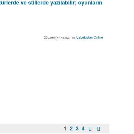
rlerde ve stillerde yazılabilir; oyunların
23 дней(я) назад
·
от
Uzbekistan Online
1
2
3
4