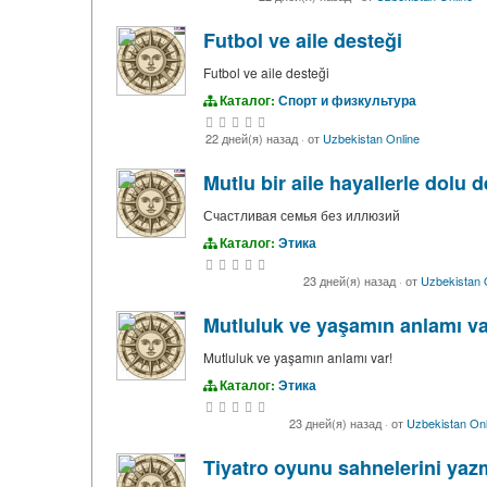
Futbol ve aile desteği
Futbol ve aile desteği
Каталог:
Спорт и физкультура
22 дней(я) назад
·
от
Uzbekistan Online
Mutlu bir aile hayallerle dolu d
Счастливая семья без иллюзий
Каталог:
Этика
23 дней(я) назад
·
от
Uzbekistan 
Mutluluk ve yaşamın anlamı va
Mutluluk ve yaşamın anlamı var!
Каталог:
Этика
23 дней(я) назад
·
от
Uzbekistan Onl
Tiyatro oyunu sahnelerini yazm