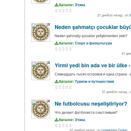
Каталог:
Этика
21 дней(я) назад
·
от
U
Neden şahmatçı çocuklar büyü
Neden şahmatçı çocuklar yetişkinlerden zeki?
Каталог:
Спорт и физкультура
21 дн
Yirmi yedi bin ada ve bir ülke
Семнадцать тысяч островов и одна страна -
Каталог:
Туризм и путешествия
21 дней(я) назад
·
о
Ne futbolcusu neşeliştiriyor?
Что делает футболиста счастливым?
Каталог:
Этика
22 дней(я) назад
·
от
Uzbekistan Online