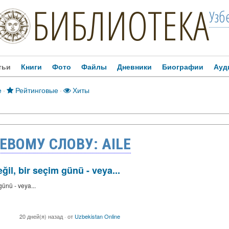
БИБЛИОТЕКА
Узб
тьи
Книги
Фото
Файлы
Дневники
Биографии
Ауд
е
·
Рейтинговые
·
Хиты
ЕВОМУ СЛОВУ: AILE
il, bir seçim günü - veya...
günü - veya...
20 дней(я) назад
·
от
Uzbekistan Online