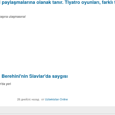
aylaşmalarına olanak tanır. Tiyatro oyunları, farklı tü
 yaşına ulaşmasına!
Berehini'nin Slavlar'da saygısı
'da yeri
26 дней(я) назад
·
от
Uzbekistan Online