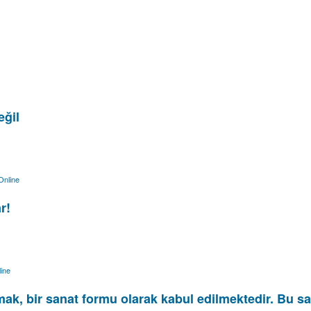
eğil
Online
r!
ine
ak, bir sanat formu olarak kabul edilmektedir. Bu sa