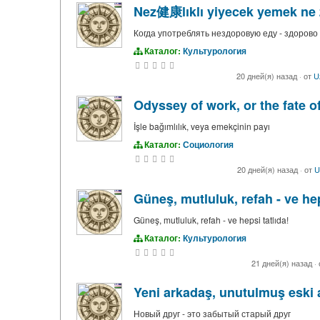
Nez健康lıklı yiyecek yemek ne 
Когда употреблять нездоровую еду - здорово
Каталог:
Культурология
20 дней(я) назад
·
от
U
Odyssey of work, or the fate o
İşle bağımlılık, veya emekçinin payı
Каталог:
Социология
20 дней(я) назад
·
от
U
Güneş, mutluluk, refah - ve he
Güneş, mutluluk, refah - ve hepsi tatlıda!
Каталог:
Культурология
21 дней(я) назад
·
Yeni arkadaş, unutulmuş eski 
Новый друг - это забытый старый друг