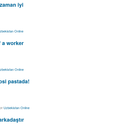
zaman iyi
zbekistan Online
f a worker
zbekistan Online
psi pastada!
от
Uzbekistan Online
arkadaştır