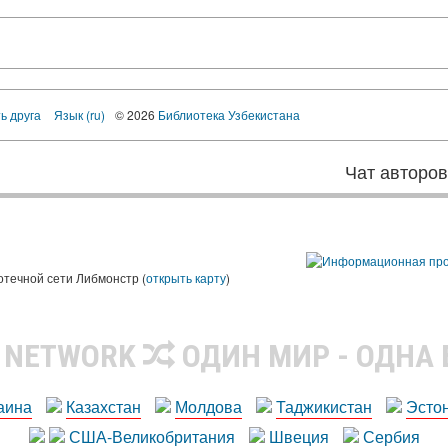
ь друга
Язык (ru)
© 2026
Библиотека Узбекистана
Чат авторо
ы
отечной сети Либмонстр (
открыть карту
)
R NETWORK
ОДИН МИР - ОДНА
аина
Казахстан
Молдова
Таджикистан
Эсто
США-Великобритания
Швеция
Сербия