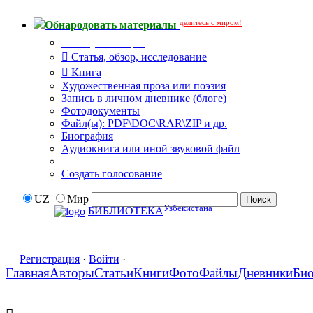
делитесь с миром!
Обнародовать материалы
Тип публикации
Статья, обзор, исследование
Книга
Художественная проза или поэзия
Запись в личном дневнике (блоге)
Фотодокументы
Файл(ы): PDF\DOC\RAR\ZIP и др.
Биография
Аудиокнига или иной звуковой файл
Дополнительные опции:
Создать голосование
UZ
Мир
Узбекистана
БИБЛИОТЕКА
Регистрация
·
Войти
·
Главная
Авторы
Статьи
Книги
Фото
Файлы
Дневники
Би