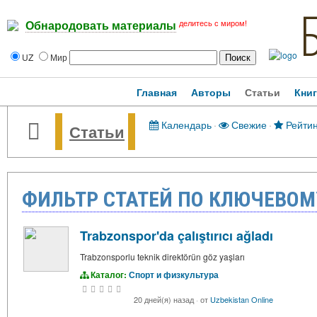
делитесь с миром!
Обнародовать материалы
UZ
Мир
Главная
Авторы
Статьи
Кни
Календарь
·
Свежие
·
Рейтин
Статьи
ФИЛЬТР СТАТЕЙ ПО КЛЮЧЕВОМ
Trabzonspor'da çalıştırıcı ağladı
Trabzonsporlu teknik direktörün göz yaşları
Каталог:
Спорт и физкультура
20 дней(я) назад
·
от
Uzbekistan Online