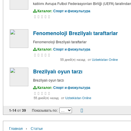
katılımı Avrupa Futbol Federasyonları Birliği (UEFA) tarafından
Каталог:
Спорт и физкультура
Fenomenoloji Brezilyalı taraftarlar
Fenomenoloji Brezilyalı taraftarlar
Каталог:
Спорт и физкультура
55 дней(я) назад
·
от
Uzbekistan Online
Brezilyalı oyun tarzı
Brezilyalı oyun tarzı
Каталог:
Спорт и физкультура
55 дней(я) назад
·
от
Uzbekistan Online
1-14
от
39
Показывать по:
›
Главная
Статьи