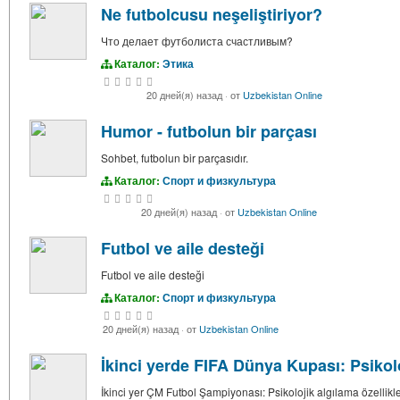
Ne futbolcusu neşeliştiriyor?
Что делает футболиста счастливым?
Каталог:
Этика
20 дней(я) назад
·
от
Uzbekistan Online
Humor - futbolun bir parçası
Sohbet, futbolun bir parçasıdır.
Каталог:
Спорт и физкультура
20 дней(я) назад
·
от
Uzbekistan Online
Futbol ve aile desteği
Futbol ve aile desteği
Каталог:
Спорт и физкультура
20 дней(я) назад
·
от
Uzbekistan Online
İkinci yerde FIFA Dünya Kupası: Psikolo
İkinci yer ÇM Futbol Şampiyonası: Psikolojik algılama özellikle