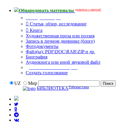
делитесь с миром!
Обнародовать материалы
Тип публикации
Статья, обзор, исследование
Книга
Художественная проза или поэзия
Запись в личном дневнике (блоге)
Фотодокументы
Файл(ы): PDF\DOC\RAR\ZIP и др.
Биография
Аудиокнига или иной звуковой файл
Дополнительные опции:
Создать голосование
UZ
Мир
Узбекистана
БИБЛИОТЕКА