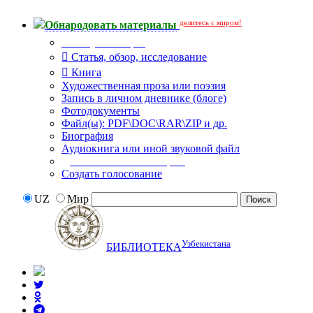
делитесь с миром!
Обнародовать материалы
Тип публикации
Статья, обзор, исследование
Книга
Художественная проза или поэзия
Запись в личном дневнике (блоге)
Фотодокументы
Файл(ы): PDF\DOC\RAR\ZIP и др.
Биография
Аудиокнига или иной звуковой файл
Дополнительные опции:
Создать голосование
UZ
Мир
Узбекистана
БИБЛИОТЕКА