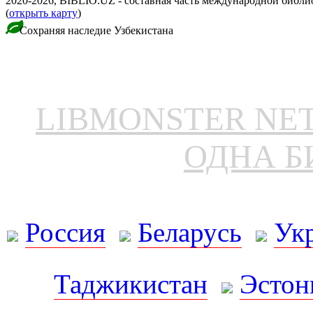
2020-2026, BIBLIO.UZ - составная часть международной библ
(
открыть карту
)
Сохраняя наследие Узбекистана
LIBMONSTER N
ОДНА Б
Россия
Беларусь
Ук
Таджикистан
Эстон