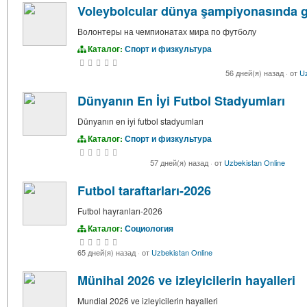
Voleybolcular dünya şampiyonasında g
Волонтеры на чемпионатах мира по футболу
Каталог:
Спорт и физкультура
56 дней(я) назад
·
от
Uz
Dünyanın En İyi Futbol Stadyumları
Dünyanın en iyi futbol stadyumları
Каталог:
Спорт и физкультура
57 дней(я) назад
·
от
Uzbekistan Online
Futbol taraftarları-2026
Futbol hayranları-2026
Каталог:
Социология
65 дней(я) назад
·
от
Uzbekistan Online
Münihal 2026 ve izleyicilerin hayalleri
Mundial 2026 ve izleyicilerin hayalleri