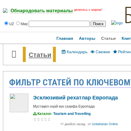
делитесь с миром!
Обнародовать материалы
UZ
Мир
Главная
Авторы
Статьи
Кни
Календарь
·
Свежие
·
Рейтин
Статьи
ФИЛЬТР СТАТЕЙ ПО КЛЮЧЕВОМУ
Эсклюзивий рехатлар Европада
Мустақил оңай күн саҳифа Еуропада
Каталог:
Tourism and Travelling
11 дней(я) назад
·
от
Uzbekistan Online