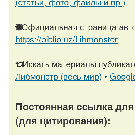
(статьи, фото, файлы и пр.)
Официальная страница авто
https://biblio.uz/Libmonster
Искать материалы публикато
Либмонстр (весь мир)
•
Googl
Постоянная ссылка для
(для цитирования):