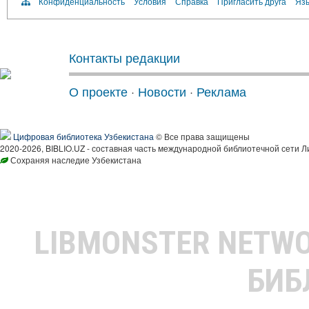
Конфиденциальность
Условия
Справка
Пригласить друга
Язы
Контакты редакции
О проекте
·
Новости
·
Реклама
Цифровая библиотека Узбекистана
© Все права защищены
2020-2026, BIBLIO.UZ - составная часть международной библиотечной сети Л
Сохраняя наследие Узбекистана
LIBMONSTER NETW
БИБ