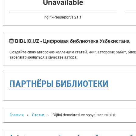
Unavailable
nginx-reuseport/1.21.1
BIBLIO.UZ - Цифровая библиотека Узбекистана
Создайте свою авторскую коллекцию статей, книг, авторских работ, би
зарегистрироваться в качестве автора.
ПАРТНЁРЫ БИБЛИОТЕКИ
›
›
Главная
Статьи
Dijital demokrasi ve sosyal sorumluluk