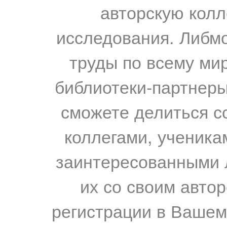
авторскую колл
исследования. Либм
труды по всему мир
библиотеки-партнеры,
сможете делиться с
коллегами, ученика
заинтересованными 
их со своим авто
регистрации в Вашем