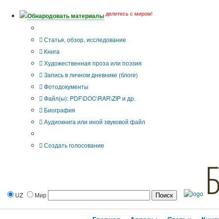
делитесь с миром!
Обнародовать материалы
Тип публикации
Статья, обзор, исследование
Книга
Художественная проза или поэзия
Запись в личном дневнике (блоге)
Фотодокументы
Файл(ы): PDF\DOC\RAR\ZIP и др.
Биография
Аудиокнига или иной звуковой файл
Дополнительные опции:
Создать голосование
UZ
Мир