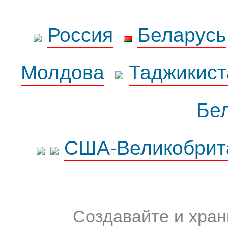
Россия
Беларусь
Молдова
Таджикист
Бе
США-Великобрит
Создавайте и хран