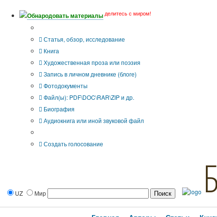
делитесь с миром!
Обнародовать материалы
Тип публикации
Статья, обзор, исследование
Книга
Художественная проза или поэзия
Запись в личном дневнике (блоге)
Фотодокументы
Файл(ы): PDF\DOC\RAR\ZIP и др.
Биография
Аудиокнига или иной звуковой файл
Дополнительные опции:
Создать голосование
UZ
Мир