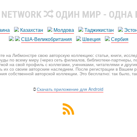
R NETWORK
ОДИН МИР - ОДНА
аина
Казахстан
Молдова
Таджикистан
Эсто
США-Великобритания
Швеция
Сербия
те на Либмонстре свою авторскую коллекцию: статьи, книги, иссл
уды по всему миру (через сеть филиалов, библиотеки-партнеры, по
лкой на свой профиль с коллегами, учениками, читателями и друг
ь их со своим авторским наследием. После регистрации в Вашем 
ия собственной авторской коллекции. Это бесплатно: так было, так 
Скачать приложение для Android