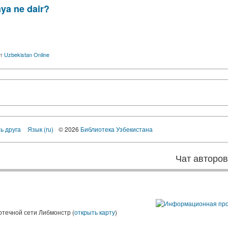
ya ne dair?
т
Uzbekistan Online
ь друга
Язык (ru)
© 2026
Библиотека Узбекистана
Чат авторо
ы
отечной сети Либмонстр (
открыть карту
)