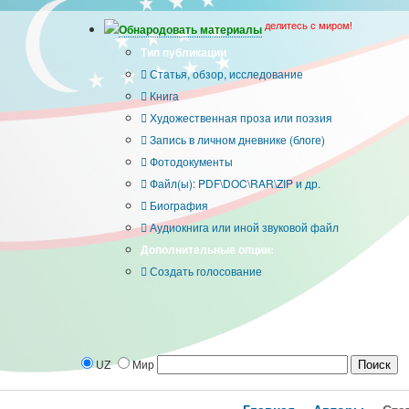
делитесь с миром!
Обнародовать материалы
Тип публикации
Статья, обзор, исследование
Книга
Художественная проза или поэзия
Запись в личном дневнике (блоге)
Фотодокументы
Файл(ы): PDF\DOC\RAR\ZIP и др.
Биография
Аудиокнига или иной звуковой файл
Дополнительные опции:
Создать голосование
UZ
Мир