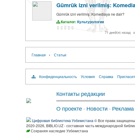
Gümrük izni verilmiş: Komedia
Gümrük izni verilmiş: Komediaya ne dair?
Каталог:
Культурология
71 дней(я) назад
·
о
›
Главная
Статьи
Конфиденциальность
Условия
Справка
Пригласит
Контакты редакции
О проекте
·
Новости
·
Реклама
Цифровая библиотека Узбекистана
© Все права защищен
2020-2026, BIBLIO.UZ - составная часть международной библи
Сохраняя наследие Узбекистана