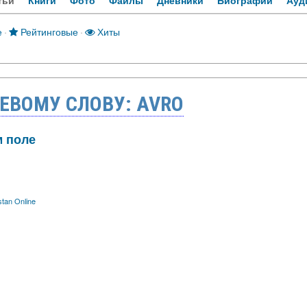
тьи
Книги
Фото
Файлы
Дневники
Биографии
Ауд
е
·
Рейтинговые
·
Хиты
ЕВОМУ СЛОВУ: AVRO
 поле
tan Online