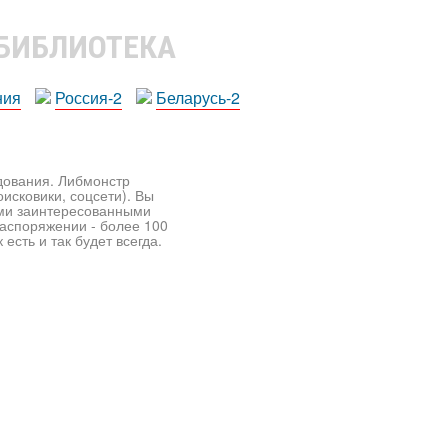
 БИБЛИОТЕКА
ния
Россия-2
Беларусь-2
едования. Либмонстр
исковики, соцсети). Вы
ими заинтересованными
распоряжении - более 100
есть и так будет всегда.