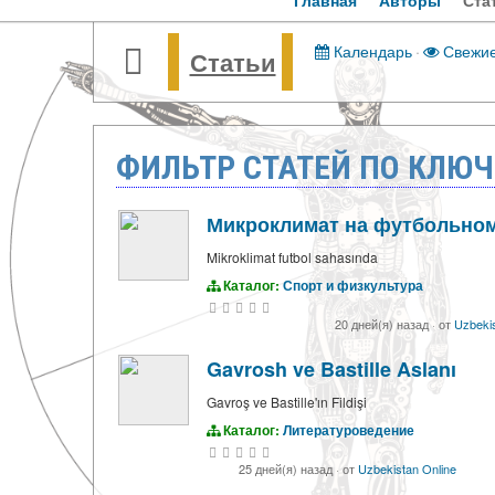
Главная
Авторы
Ста
Календарь
·
Свежи
Статьи
ФИЛЬТР СТАТЕЙ ПО КЛЮЧ
Микроклимат на футбольном
Mikroklіmat futbol sahasında
Каталог:
Спорт и физкультура
20 дней(я) назад
·
от
Uzbekis
Gavrosh ve Bastille Aslanı
Gavroş ve Bastille'ın Fildişi
Каталог:
Литературоведение
25 дней(я) назад
·
от
Uzbekistan Online