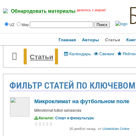
делитесь с миром!
Обнародовать материалы
UZ
Мир
Главная
Авторы
Статьи
Кни
Календарь
·
Свежие
·
Рейтин
Статьи
ФИЛЬТР СТАТЕЙ ПО КЛЮЧЕВОМУ
Микроклимат на футбольном поле
Mikroklіmat futbol sahasında
Каталог:
Спорт и физкультура
20 дней(я) назад
·
от
Uzbekistan Online