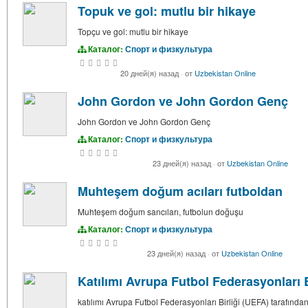
Topuk ve gol: mutlu bir hikaye
Topçu ve gol: mutlu bir hikaye
Каталог:
Спорт и физкультура
20 дней(я) назад
·
от
Uzbekistan Online
John Gordon ve John Gordon Genç
John Gordon ve John Gordon Genç
Каталог:
Спорт и физкультура
23 дней(я) назад
·
от
Uzbekistan Online
Muhteşem doğum acıları futboldan
Muhteşem doğum sancıları, futbolun doğuşu
Каталог:
Спорт и физкультура
23 дней(я) назад
·
от
Uzbekistan Online
Katılımı Avrupa Futbol Federasyonları B
katılımı Avrupa Futbol Federasyonları Birliği (UEFA) tarafından