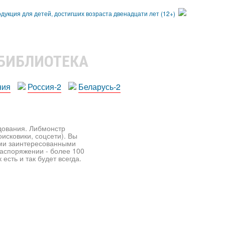
 БИБЛИОТЕКА
ния
Россия-2
Беларусь-2
едования. Либмонстр
исковики, соцсети). Вы
ими заинтересованными
распоряжении - более 100
есть и так будет всегда.