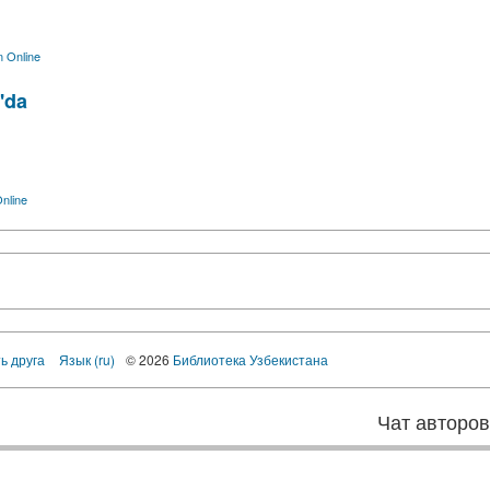
 Online
'da
nline
ь друга
Язык (ru)
© 2026
Библиотека Узбекистана
Чат авторо