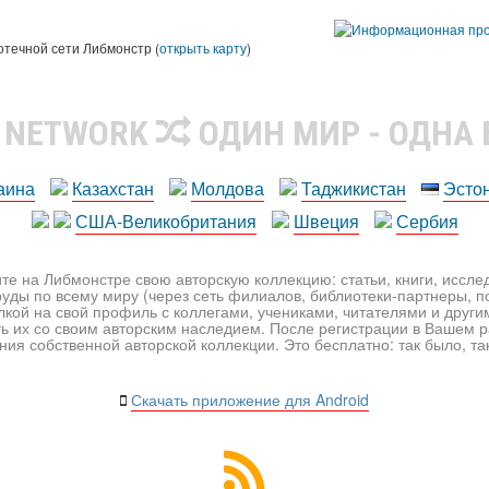
ы
отечной сети Либмонстр (
открыть карту
)
R NETWORK
ОДИН МИР - ОДНА
аина
Казахстан
Молдова
Таджикистан
Эсто
США-Великобритания
Швеция
Сербия
те на Либмонстре свою авторскую коллекцию: статьи, книги, иссл
уды по всему миру (через сеть филиалов, библиотеки-партнеры, по
лкой на свой профиль с коллегами, учениками, читателями и друг
ь их со своим авторским наследием. После регистрации в Вашем 
ия собственной авторской коллекции. Это бесплатно: так было, так 
Скачать приложение для Android