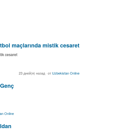
futbol maçlarında mistik cesaret
tik cesaret
23 дней(я) назад
·
от
Uzbekistan Online
 Genç
an Online
ldan