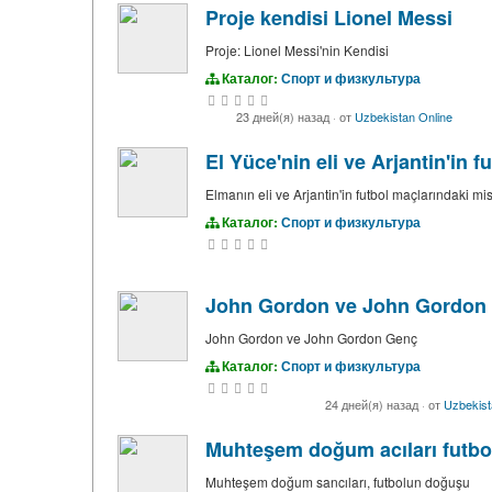
Proje kendisi Lionel Messi
Proje: Lionel Messi'nin Kendisi
Каталог:
Спорт и физкультура
23 дней(я) назад
·
от
Uzbekistan Online
El Yüce'nin eli ve Arjantin'in 
Elmanın eli ve Arjantin'in futbol maçlarındaki mis
Каталог:
Спорт и физкультура
John Gordon ve John Gordon
John Gordon ve John Gordon Genç
Каталог:
Спорт и физкультура
24 дней(я) назад
·
от
Uzbekist
Muhteşem doğum acıları futbo
Muhteşem doğum sancıları, futbolun doğuşu